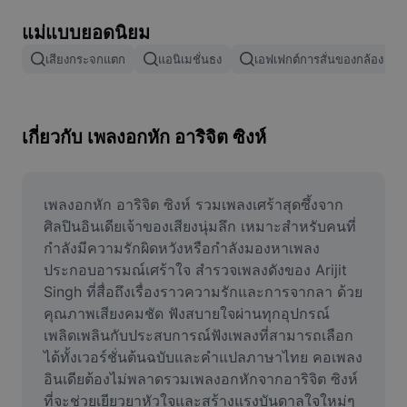
ลบพื้นหลังรูปภาพ
แม่แบบยอดนิยม
ผสานรูปภาพ
เสียงกระจกแตก
แอนิเมชั่นธง
เอฟเฟกต์การสั่นของกล้อง
เครื่องมือปรับปรุงรูปภาพ
ปรับขนาดรูปภาพ
เกี่ยวกับ เพลงอกหัก อาริจิต ซิงห์
เครื่องมือแก้ไขภาพถ่ายออนไลน์
เครื่องมือสร้างมีม
เพลงอกหัก อาริจิต ซิงห์ รวมเพลงเศร้าสุดซึ้งจาก
ศิลปินอินเดียเจ้าของเสียงนุ่มลึก เหมาะสำหรับคนที่
AI Text Remover
กำลังมีความรักผิดหวังหรือกำลังมองหาเพลง
ประกอบอารมณ์เศร้าใจ สำรวจเพลงดังของ Arijit 
AI People Remover
Singh ที่สื่อถึงเรื่องราวความรักและการจากลา ด้วย
คุณภาพเสียงคมชัด ฟังสบายใจผ่านทุกอุปกรณ์ 
AI Inpainting
เพลิดเพลินกับประสบการณ์ฟังเพลงที่สามารถเลือก
Face Cutout
ได้ทั้งเวอร์ชั่นต้นฉบับและคำแปลภาษาไทย คอเพลง
อินเดียต้องไม่พลาดรวมเพลงอกหักจากอาริจิต ซิงห์ 
ที่จะช่วยเยียวยาหัวใจและสร้างแรงบันดาลใจใหม่ๆ 