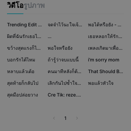
แม่แบบธุรกิจ
วิดีโอ
รูปภาพ
การตลาด
ศูนย์ความเชื่อถือ
ข้อความและเสียง
ไลฟ์สไตล์และวล็อก
793.2K
42.3K
37K
แม่แบบอุตสาหกรรม
ศูนย์ช่วยเหลือ
Trending Edit New
จดจำไว้นะใจเจ้ากรรม
พอได้หรือยัง - Papaonj
คำบรรยายอัตโนมัติ
ดีไซน์แบบปรับแต่งเอง
36K
26.1K
22.5K
ผิดที่ฉันรักเธอไม่พอ
…
เธอหลอกให้รักแล้วหักหลัง
แม่แบบรีแคป
แม่แบบคำบรรยาย
อื่นๆ
ห้องข่าว
18.4K
14.9K
13.7K
ขว้างสุดแรงก็ไม่ไป
พอใจหรือยัง
เพลงเกิดมาเพื่ออกหัก
การจดจำคำพูด
เกี่ยวกับเงื่อนไขการใช้บริการของ CapCut
12.7K
12.4K
6.9K
บอกรักได้ไหม
ถ้ารู้ว่าจบแบบนี้
i'm sorry mom
ข้อความเป็นคำพูด
แหล่งข้อมูล
Dreamina Seedance 2.0 Launch
6.8K
6.5K
6.1K
หลาบแล้วเด้อ
คนมาทีหลังก็ต้องเข้าใจ
That Should Be Me
คู่มือแนะนำวิธีการ
เสียงพูดแบบปรับแต่งเอง
4.4K
1.5K
1.5K
สุดท้ายก็กลับไป
เลิกกันไปซ้ำใจน้อยกว่า
พอแล้วหัวใจ
เทรนด์ในตลาด
ปรับปรุงเสียงพูด
1.1K
883
สุดมือปล่อยวาง
Cre Tik: reze.0610
ตัวเลือกยอดนิยม
ลดเสียงรบกวน
เทรนด์และเคล็ดลับสำหรับแม่แบบ
1
รูปภาพ
อื่นๆ