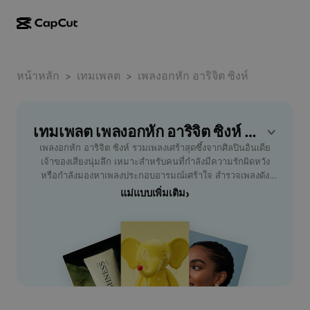
การสร้างผลงานด้วย AI
ฟีเจอร์
เกี่ยวกับ
CapCut บนเดสก์ท็อป
หน้าหลัก
แม่แบบโซเชียลมีเดีย
เทมเพลต
เพลงอกหัก อาริจิต ซิงห์
>
>
การดีไซน์ด้วย AI
เครื่องมือ AI
ชุมชน
CapCut ออนไลน์
แม่แบบเทศกาลวันหยุด
สตูดิโอวิดีโอ
เครื่องมือสร้างและแก้ไขวิดีโอ
เทมเพลต เพลงอกหัก อาริจิต ซิงห์ ฟรี โดย CapCut
CapCut Pad
อื่นๆ
โครงการริเริ่ม
เพลงอกหัก อาริจิต ซิงห์ รวมเพลงเศร้าสุดซึ้งจากศิลปินอินเดีย
ตัวสร้างวิดีโอ AI
เครื่องมือสร้างและแก้ไขรูปภาพ
CapCut บนมือถือ
เจ้าของเสียงนุ่มลึก เหมาะสำหรับคนที่กำลังมีความรักผิดหวัง
พันธมิตร
หรือกำลังมองหาเพลงประกอบอารมณ์เศร้าใจ สำรวจเพลงดัง
เครื่องมือสร้างรูปภาพ AI
เครื่องมือสร้างและแก้ไขเสียงพูด
Dreamina AI
ของ Arijit Singh ที่สื่อถึงเรื่องราวความรักและการจากลา ด้วย
แม่แบบเพิ่มเติม
›
แม่แบบปฏิทิน
โปรแกรมไพโอเนียร์
คุณภาพเสียงคมชัด ฟังสบายใจผ่านทุกอุปกรณ์ เพลิดเพลินกับ
เครื่องมือปรับปรุงรูปภาพ AI
อื่นๆ
Pippit AI
ประสบการณ์ฟังเพลงที่สามารถเลือกได้ทั้งเวอร์ชั่นต้นฉบับและคำ
แม่แบบวันครบรอบ
แปลภาษาไทย คอเพลงอินเดียต้องไม่พลาดรวมเพลงอกหักจาก
โปรแกรมพันธมิตรเพื่อการสร้างสรรค์
Dreamina Seedance 2.5
อาริจิต ซิงห์ ที่จะช่วยเยียวยาหัวใจและสร้างแรงบันดาลใจใหม่ๆ
ให้คุณ ใช้งานง่าย ไม่ต้องสมัครสมาชิก ฟังฟรีทุกที่ทุกเวลา
โปรแกรม CapCut Creative Campus
กรณีการใช้งาน
Nano Banana Pro
เหมาะกับผู้ฟังทุกเพศทุกวัย และคนที่รักเพลงอินเดียโดยเฉพาะ
แม่แบบเอฟเฟกต์
โซเชียลมีเดีย
Gemini Omni
ความช่วยเหลือ