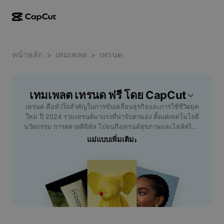
การสร้างผลงานด้วย AI
ฟีเจอร์
เกี่ยวกับ
CapCut บนเดสก์ท็อป
หน้าหลัก
แม่แบบโซเชียลมีเดีย
เทมเพลต
เทรนด
>
>
การดีไซน์ด้วย AI
เครื่องมือ AI
ชุมชน
CapCut ออนไลน์
แม่แบบเทศกาลวันหยุด
สตูดิโอวิดีโอ
เครื่องมือสร้างและแก้ไขวิดีโอ
เทมเพลต เทรนด ฟรี โดย CapCut
CapCut Pad
อื่นๆ
โครงการริเริ่ม
เทรนด คือหัวใจสำคัญในการขับเคลื่อนธุรกิจและการใช้ชีวิตยุค
ตัวสร้างวิดีโอ AI
เครื่องมือสร้างและแก้ไขรูปภาพ
CapCut บนมือถือ
ใหม่ ปี 2024 รวมเทรนด์มาแรงที่น่าจับตามอง ตั้งแต่เทคโนโลยี
พันธมิตร
นวัตกรรม การตลาดดิจิทัล ไปจนถึงเทรนด์สุขภาพและไลฟ์สไตล์
เครื่องมือสร้างรูปภาพ AI
เครื่องมือสร้างและแก้ไขเสียงพูด
Dreamina AI
สำหรับมืออาชีพและคนรุ่นใหม่ที่ต้องการนำหน้าในยุคการ
แม่แบบเพิ่มเติม
›
แม่แบบปฏิทิน
โปรแกรมไพโอเนียร์
เปลี่ยนแปลง สรุปเทรนด์สำคัญที่ควรรู้ พร้อมไอเดียการนำไปใช้
เครื่องมือปรับปรุงรูปภาพ AI
อื่นๆ
Pippit AI
ปรับกลยุทธ์ธุรกิจหรือปรับพฤติกรรมการใช้ชีวิต เพิ่มโอกาส
แม่แบบวันครบรอบ
แข่งขันในตลาดและสร้างความแตกต่างอย่างมืออาชีพ ไม่ว่าจะ
โปรแกรมพันธมิตรเพื่อการสร้างสรรค์
Dreamina Seedance 2.5
เป็นผู้บริหาร นักการตลาด หรือผู้ที่สนใจอัปเดตเนื้อหาการเทรนด
คุณจะได้รับข้อมูลครบถ้วน ทันกระแส ใช้งานได้จริง เสริมความ
โปรแกรม CapCut Creative Campus
กรณีการใช้งาน
Nano Banana Pro
มั่นใจในการตัดสินใจ ค้นพบเทรนด์ปีนี้ก่อนใคร อัปเดตง่าย
แม่แบบเอฟเฟกต์
เข้าใจเร็ว ตอบโจทย์การเปลี่ยนแปลงอย่างลงตัว คว้าโอกาสแห่ง
โซเชียลมีเดีย
Gemini Omni
อนาคตด้วยวิสัยทัศน์ใหม่พร้อมเทรนดที่โดดเด่นสำหรับตลาด
ความช่วยเหลือ