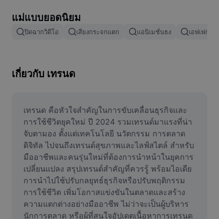
ลบพื้นหลังรูปภาพ
แม่แบบยอดนิยม
ผสานรูปภาพ
ปิดฉากวิดีโอ
เสียงกระจกแตก
แอนิเมชั่นธง
เอฟเฟกต์กา
เครื่องมือปรับปรุงรูปภาพ
ปรับขนาดรูปภาพ
เกี่ยวกับ เทรนด
เครื่องมือแก้ไขภาพถ่ายออนไลน์
เครื่องมือสร้างมีม
เทรนด คือหัวใจสำคัญในการขับเคลื่อนธุรกิจและ
การใช้ชีวิตยุคใหม่ ปี 2024 รวมเทรนด์มาแรงที่น่า
AI Text Remover
จับตามอง ตั้งแต่เทคโนโลยี นวัตกรรม การตลาด
ดิจิทัล ไปจนถึงเทรนด์สุขภาพและไลฟ์สไตล์ สำหรับ
AI People Remover
มืออาชีพและคนรุ่นใหม่ที่ต้องการนำหน้าในยุคการ
เปลี่ยนแปลง สรุปเทรนด์สำคัญที่ควรรู้ พร้อมไอเดีย
AI Inpainting
การนำไปใช้ปรับกลยุทธ์ธุรกิจหรือปรับพฤติกรรม
Face Cutout
การใช้ชีวิต เพิ่มโอกาสแข่งขันในตลาดและสร้าง
ความแตกต่างอย่างมืออาชีพ ไม่ว่าจะเป็นผู้บริหาร 
นักการตลาด หรือผู้ที่สนใจอัปเดตเนื้อหาการเทรนด 