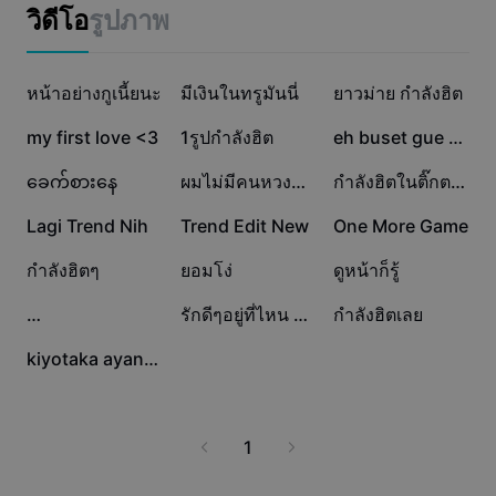
แม่แบบธุรกิจ
ไทยและสากล
วิดีโอ
รูปภาพ
การตลาด
ศูนย์ความเชื่อถือ
ข้อความและเสียง
ไลฟ์สไตล์และวล็อก
242.3K
230.5K
230.4K
แม่แบบอุตสาหกรรม
หน้าอย่างกูเนี้ยนะ
ศูนย์ช่วยเหลือ
มีเงินในทรูมันนี่
ยาวม่าย กำลังฮิต
คำบรรยายอัตโนมัติ
ดีไซน์แบบปรับแต่งเอง
160.3K
159.1K
145.5K
my first love <3
1รูปกำลังฮิต
eh buset gue kaget
แม่แบบรีแคป
แม่แบบคำบรรยาย
อื่นๆ
ห้องข่าว
96.8K
46K
44.1K
ခေက်စားနေ
ผมไม่มีคนหวงอยู่แล้ว
กำลังฮิตในติ๊กตอก
การจดจำคำพูด
เกี่ยวกับเงื่อนไขการใช้บริการของ CapCut
43.5K
42.9K
42.4K
Lagi Trend Nih
Trend Edit New
One More Game
ข้อความเป็นคำพูด
แหล่งข้อมูล
Dreamina Seedance 2.0 Launch
32.9K
31.6K
28.6K
กำลังฮิตๆ
ยอมโง่
ดูหน้าก็รู้
คู่มือแนะนำวิธีการ
เสียงพูดแบบปรับแต่งเอง
26.7K
17.1K
1.7K
…
รักดีๆอยู่ที่ไหน 1รูป
กำลังฮิตเลย
เทรนด์ในตลาด
ปรับปรุงเสียงพูด
181
kiyotaka ayanokoji
ตัวเลือกยอดนิยม
ลดเสียงรบกวน
เทรนด์และเคล็ดลับสำหรับแม่แบบ
1
รูปภาพ
อื่นๆ