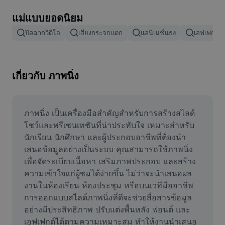
ลบพื้นหลังรูปภาพ
แม่แบบยอดนิยม
ผสานรูปภาพ
ปิดฉากวิดีโอ
เสียงกระจกแตก
แอนิเมชั่นธง
เอฟเฟกต์กา
เครื่องมือปรับปรุงรูปภาพ
ปรับขนาดรูปภาพ
เกี่ยวกับ ภาพนิ่ง
เครื่องมือแก้ไขภาพถ่ายออนไลน์
เครื่องมือสร้างมีม
ภาพนิ่ง เป็นเครื่องมือสำคัญสำหรับการสร้างสไลด์
โชว์และพรีเซนเทชันที่น่าประทับใจ เหมาะสำหรับ
AI Text Remover
นักเรียน นักศึกษา และผู้ประกอบอาชีพที่ต้องนำ
เสนอข้อมูลอย่างเป็นระบบ คุณสามารถใช้ภาพนิ่ง
AI People Remover
เพื่อจัดระเบียบเนื้อหา เสริมภาพประกอบ และสร้าง
ความเข้าใจแก่ผู้ชมได้ง่ายขึ้น ไม่ว่าจะนำเสนอผล
AI Inpainting
งานในห้องเรียน ห้องประชุม หรือบนเวทีมืออาชีพ 
Face Cutout
การออกแบบสไลด์ภาพนิ่งที่ดีจะช่วยสื่อสารข้อมูล
อย่างมีประสิทธิภาพ ปรับแต่งพื้นหลัง ฟอนต์ และ
เอฟเฟกต์ได้ตามความเหมาะสม ทำให้งานนำเสนอ