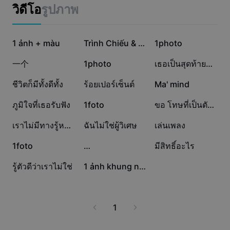
แม่แบบธุรกิจ
วิดีโอ
รูปภาพ
การตลาด
ศูนย์ความเชื่อถือ
ข้อความและเสียง
ไลฟ์สไตล์และวล็อก
1.7M
642.4K
488.9K
แม่แบบอุตสาหกรรม
1 ảnh + màu
ศูนย์ช่วยเหลือ
Trình Chiếu & Màu
1photo
คำบรรยายอัตโนมัติ
ดีไซน์แบบปรับแต่งเอง
383.2K
323K
257.1K
一个
1photo
เธอเป็นสุดท้ายที่ฉันจะรัก🥺
แม่แบบรีแคป
แม่แบบคำบรรยาย
อื่นๆ
ห้องข่าว
241.4K
209.1K
207K
ชีวิตก็มีทั้งดีทั้ง
ร้อยเปอร์เซ็นต์
Ma' mind
การจดจำคำพูด
เกี่ยวกับเงื่อนไขการใช้บริการของ CapCut
184.1K
176.5K
116.6K
ภูมิใจที่เธอรับฟัง
1foto
ขอ โทษที่เป็นตัวเอง
ข้อความเป็นคำพูด
แหล่งข้อมูล
Dreamina Seedance 2.0 Launch
43.9K
43.9K
33.8K
เราไม่มีทางรู้หรอก
ฉันไม่ใช่ผู้วิเศษ
เล่นเพลง
คู่มือแนะนำวิธีการ
เสียงพูดแบบปรับแต่งเอง
30.2K
26.8K
16.2K
1foto
…
มีสิทธิ์อะไร
เทรนด์ในตลาด
ปรับปรุงเสียงพูด
12.9K
7.8K
รู้ตัวดีว่าเราไม่ใช่
1 ảnh khung nhạc
ตัวเลือกยอดนิยม
ลดเสียงรบกวน
เทรนด์และเคล็ดลับสำหรับแม่แบบ
1
รูปภาพ
อื่นๆ