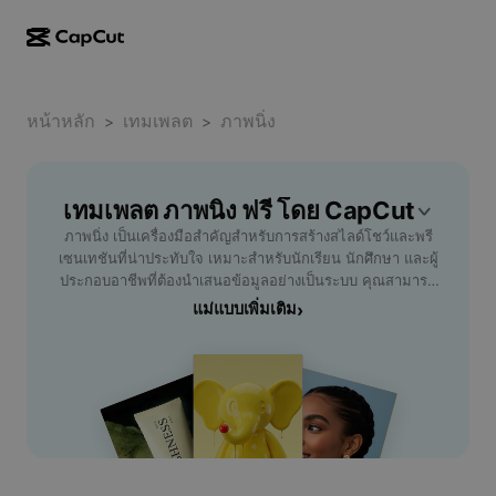
การสร้างผลงานด้วย AI
ฟีเจอร์
เกี่ยวกับ
CapCut บนเดสก์ท็อป
หน้าหลัก
แม่แบบโซเชียลมีเดีย
เทมเพลต
ภาพนิ่ง
>
>
การดีไซน์ด้วย AI
เครื่องมือ AI
ชุมชน
CapCut ออนไลน์
แม่แบบเทศกาลวันหยุด
สตูดิโอวิดีโอ
เครื่องมือสร้างและแก้ไขวิดีโอ
เทมเพลต ภาพนิ่ง ฟรี โดย CapCut
CapCut Pad
อื่นๆ
โครงการริเริ่ม
ภาพนิ่ง เป็นเครื่องมือสำคัญสำหรับการสร้างสไลด์โชว์และพรี
ตัวสร้างวิดีโอ AI
เครื่องมือสร้างและแก้ไขรูปภาพ
CapCut บนมือถือ
เซนเทชันที่น่าประทับใจ เหมาะสำหรับนักเรียน นักศึกษา และผู้
พันธมิตร
ประกอบอาชีพที่ต้องนำเสนอข้อมูลอย่างเป็นระบบ คุณสามารถ
เครื่องมือสร้างรูปภาพ AI
เครื่องมือสร้างและแก้ไขเสียงพูด
Dreamina AI
ใช้ภาพนิ่งเพื่อจัดระเบียบเนื้อหา เสริมภาพประกอบ และสร้าง
แม่แบบเพิ่มเติม
›
แม่แบบปฏิทิน
โปรแกรมไพโอเนียร์
ความเข้าใจแก่ผู้ชมได้ง่ายขึ้น ไม่ว่าจะนำเสนอผลงานใน
เครื่องมือปรับปรุงรูปภาพ AI
อื่นๆ
Pippit AI
ห้องเรียน ห้องประชุม หรือบนเวทีมืออาชีพ การออกแบบสไลด์
แม่แบบวันครบรอบ
ภาพนิ่งที่ดีจะช่วยสื่อสารข้อมูลอย่างมีประสิทธิภาพ ปรับแต่งพื้น
โปรแกรมพันธมิตรเพื่อการสร้างสรรค์
Dreamina Seedance 2.5
หลัง ฟอนต์ และเอฟเฟกต์ได้ตามความเหมาะสม ทำให้งานนำ
เสนอของคุณโดดเด่นและน่าจดจำ ใช้งานง่าย รองรับไฟล์หลาก
โปรแกรม CapCut Creative Campus
กรณีการใช้งาน
Nano Banana Pro
หลายรูปแบบ ทั้งรูปภาพและข้อความ สร้างสรรค์ผลงานได้อย่าง
แม่แบบเอฟเฟกต์
รวดเร็วและประหยัดเวลา หากคุณกำลังมองหาเครื่องมือสร้าง
โซเชียลมีเดีย
Gemini Omni
ภาพนิ่งคุณภาพสูง สำหรับพรีเซนเทชันทุกประเภท ไม่ควรพลาด!
ความช่วยเหลือ