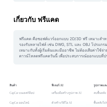
เกี่ยวกับ ฟรีแคด
ฟรีแคด คือซอฟต์แวร์ออกแบบ 2D/3D ฟรี เหมาะสำหรับส
รองรับหลายไฟล์ เช่น DWG, STL และ OBJ โปรแกรมฟรี
เหมาะกับทั้งผู้เริ่มต้นและมืออาชีพ ไม่ต้องเสียค่าใ
ดาวน์โหลดฟรีแคดวันนี้ เพื่อประสบการณ์ออกแบบที่ประห
สินค้า
ฟีเจอร์ AI
รูปภาพและ
CapCut บนเดสก์ท็อป
เครื่องมือสร้างรูปภาพ AI
ลบพื้นหลัง
CapCut ออนไลน์
ตัวสร้างวิดีโอ AI
พื้นหลังโปร