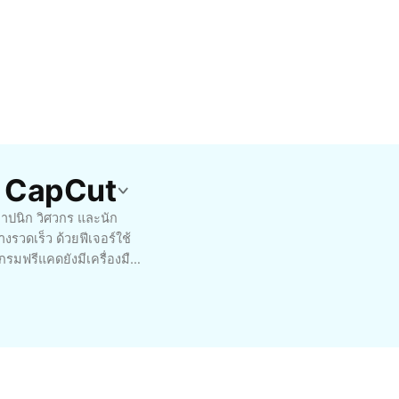
ย CapCut
าปนิก วิศวกร และนัก
งรวดเร็ว ด้วยฟีเจอร์ใช้
มฟรีแคดยังมีเครื่องมือ
บ รวมถึงสามารถปรับแต่ง
ยค่าใช้จ่าย มีชุมชน
ตั้งง่ายทั้ง Windows,
อกแบบที่ประหยัด คุ้มค่า