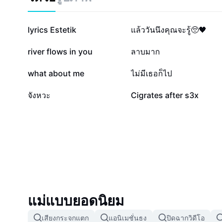
524.5K
162.5K
lyrics Estetik
แล้ววันนึงคุณจะรู้🥺🖤
54K
34.9K
river flows in you
ลาบมาก
2.5K
1K
what about me
ไม่มีเธอก็ไป
101
72
จังหวะ
Cigrates after s3x
แม่แบบยอดนิยม
เสียงกระจกแตก
แอนิเมชั่นธง
ปิดฉากวิดีโอ