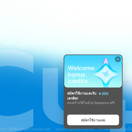
ขการใช้บริการของ CapCut
Welcome
bonus
credits
สมัครใช้งานและรับ
200
เครดิต!
ลองสร้างวิดีโอด้วย Seedance ฟรี!
สมัครใช้งานเลย
ิการดิจิทัล (Digital Services Act)
แนวทางปฏิบัติของชุมชน
ตัวเลือกด้านความเป็