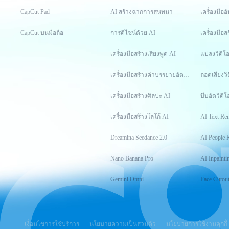
CapCut Pad
AI สร้างฉากการสนทนา
เครื่องมือ
CapCut บนมือถือ
การดีไซน์ด้วย AI
เครื่องมือส
เครื่องมือสร้างเสียงพูด AI
แปลงวิดีโ
เครื่องมือสร้างคำบรรยายอัตโนมัติ
ถอดเสียงวิ
เครื่องมือสร้างศิลปะ AI
บีบอัดวิดีโ
เครื่องมือสร้างโลโก้ AI
AI Text Re
Dreamina Seedance 2.0
AI People 
Nano Banana Pro
AI Inpainti
Gemini Omni
Face Cutou
เงื่อนไขการใช้บริการ
นโยบายความเป็นส่วนตัว
นโยบายการใช้งานคุกกี้