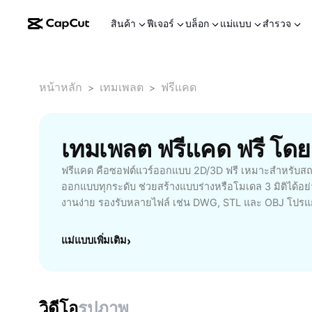
สินค้า
ฟีเจอร์
บล็อก
แม่แบบ
สำรวจ
หน้าหลัก
เทมเพลต
ฟรีแคด
>
>
เทมเพลต ฟรีแคด ฟรี โด
ฟรีแคด คือซอฟต์แวร์ออกแบบ 2D/3D ฟรี เหมาะสำหรับสถ
ออกแบบทุกระดับ ช่วยสร้างแบบร่างหรือโมเดล 3 มิติได้อย่า
งานง่าย รองรับหลายไฟล์ เช่น DWG, STL และ OBJ โปรแกร
อัตโนมัติ ลดขั้นตอนซับซ้อน เพิ่มประสิทธิภาพการออกแบ
อินเทอร์เฟซ เหมาะกับทั้งผู้เริ่มต้นและมืออาชีพ ไม่ต้องเสี
แม่แบบเพิ่มเติม
›
ออนไลน์ช่วยเหลือ คำแนะนำและคู่มือภาษาไทยครบถ้วน ติด
Mac และ Linux ดาวน์โหลดฟรีแคดวันนี้ เพื่อประสบการณ์อ
และยืดหยุ่นสูงสุด
วิดีโอ
รูปภาพ