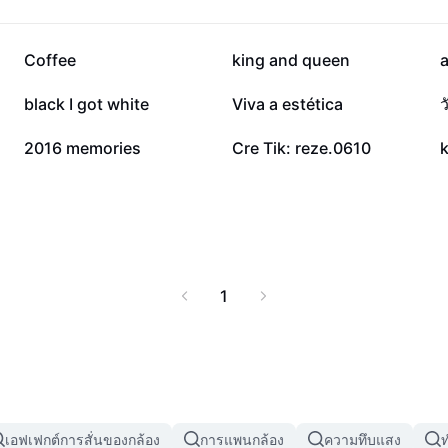
126.2K
62K
Coffee
king and queen
a
15.2K
9.4K
black I got white
Viva a estética
ว
996
919
2016 memories
Cre Tik: reze.0610
1
เอฟเฟกต์การสั่นของกล้อง
การแพนกล้อง
ความทึบแสง
ท