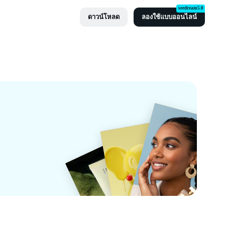
seedream5.0
ดาวน์โหลด
ลองใช้แบบออนไลน์