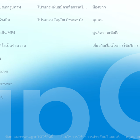
อัปสเกลรูปภาพ
โปรแกรมพันธมิตรเพื่อการสร้างสรรค์
ห้องข่าว
ร้างมีม
โปรแกรม CapCut Creative Campus
ชุมชน
อเป็น MP4
ศูนย์ความเชื่อถือ
ดีโอเป็นข้อความ
เกี่ยวกับเงื่อนไ
อ
mover
Remover
ng
t
ข้อตกลงการอนุญาตให้ใช้สิทธิ์
เงื่อนไขการใช้บริการสำหรับครีเอเตอร์
กฎหมายบร