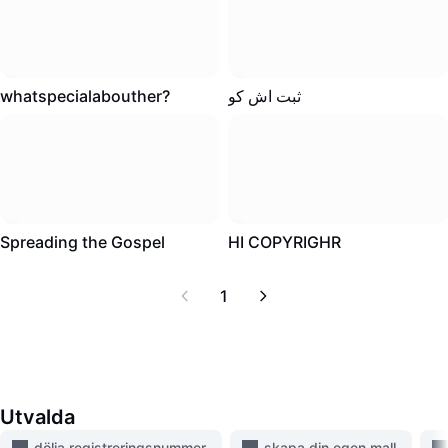
Ta bort bildbakgrund
Slå samman bilder
4.7K
·
00:12
1.1K
·
00:17
Bildförbättrare
whatspecialabouther?
ثبت اش کو
Ändra storlek på bild
Fotoredigeringsverktyg online
Meme-generator
880
·
00:18
0
·
00:11
Spreading the Gospel
HI COPYRIGHR
AI Text Remover
1
AI People Remover
AI Inpainting
Face Cutout
Utvalda
dölja registreringsnummer
skapa din egen mall