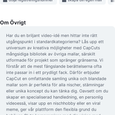
Video
Ta bort videobakgrund
Om
Övrigt
Förbättra kvaliteten
Videoredigerare
Har du en briljant video-idé men hittar inte rätt
utgångspunkt i standardkategorierna? Lås upp ett
Trimma video
universum av kreativa möjligheter med CapCuts
mångsidiga bibliotek av övriga mallar, särskilt
Lägg till undertexter i video
utformade för projekt som spränger gränserna. Vi
förstår att de mest fängslande berättelserna ofta
Videokonverterare
inte passar in i ett prydligt fack. Därför erbjuder
CapCut en omfattande samling unika och blandade
mallar som är perfekta för alla nischer, stämningar
eller unika koncept du kan tänka dig. Oavsett om du
skapar en specialiserad handledning, en personlig
videoessä, visar upp en nischhobby eller en viral
meme, ger vår plattform den flexibla grund du