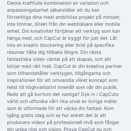
Denna kraftfulla kombination av variation och
anpassningsbarhet säkerställer att du kan
förverkliga dina mest ambitiösa projekt på minuter,
inte timmar, direkt från din webbläsare eller mobila
enhet. Din kreativitet förtjänar ett verktyg som kan
hänga med, och CapCut är byggt för just det. Låt
inte en kreativ blockering eller brist på specifika
resurser hålla dig tillbaka längre. Din nästa
fantastiska video väntar på att skapas, och allt
börjar med rätt mall. CapCut är din kreativa partner
som tillhandahåller verktygen, tillgångarna och
inspirationen för att omvandla vilket koncept som
helst till högkvalitativt innehåll som når din publik.
Redo att gå bortom det vanliga? Dyk in i CapCuts
värld och utforska vårt rika urval av övriga mallar
som är utformade för att väcka din fantasi. Kom
igång gratis idag och se hur enkelt det är att
producera videor på professionell nivå som fångar
din unika röst och vision. Prova CapCut nu och