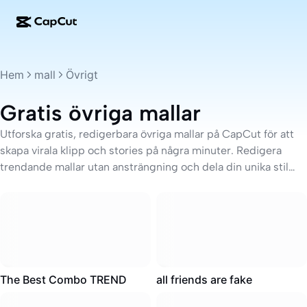
AI-kreation
Funktioner
Om
CapCut för dator
Mallar för sociala medier
Hem
mall
Övrigt
AI-design
AI-verktyg
Community
CapCut på webben
Högtidsmallar
Gratis övriga mallar
Videostudio
Videoredigerare och -generator
CapCut Pad
Mer
Utforska gratis, redigerbara övriga mallar på CapCut för att
Initiativ
AI-videogenerator
Bildredigerare och -generator
skapa virala klipp och stories på några minuter. Redigera
CapCut i mobilen
trendande mallar utan ansträngning och dela din unika stil
Affiliates
AI-bildgenerator
Röstgenerator och -redigerare
med världen.
Dreamina AI
Kalendermallar
Pionjärsprogram
AI-bildförbättrare
Mer
Pippit-AI
Jubileumsmallar
Kreativt partnerprogram
Dreamina Seedance 2.5
CapCuts kreativa campus
Användningsfall
Nano Banana Pro
2.2M
·
00:17
1.5M
·
00:12
Effektmallar
The Best Combo TREND
all friends are fake
Sociala medier
Gemini Omni
Affärsmallar
Hjälp