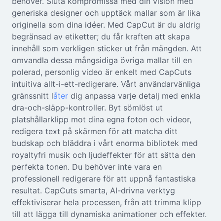
behöver. Sluta kompromissa med din vision med
Seedream 5.0
generiska designer och upptäck mallar som är lika
originella som dina idéer. Med CapCut är du aldrig
begränsad av etiketter; du får kraften att skapa
innehåll som verkligen sticker ut från mängden. Att
omvandla dessa mångsidiga övriga mallar till en
polerad, personlig video är enkelt med CapCuts
intuitiva allt-i-ett-redigerare. Vårt användarvänliga
gränssnitt l
åter
dig anpassa varje detalj med enkla
dra-och-släpp-kontroller. Byt sömlöst ut
platshållarklipp mot dina egna foton och videor,
redigera text på skärmen för att matcha ditt
budskap och bläddra i vårt enorma bibliotek med
royaltyfri musik och ljudeffekter för att sätta den
perfekta tonen. Du behöver inte vara en
professionell redigerare för att uppnå fantastiska
resultat. CapCuts smarta, AI-drivna verktyg
effektiviserar hela processen, från att trimma klipp
till att lägga till dynamiska animationer och effekter.