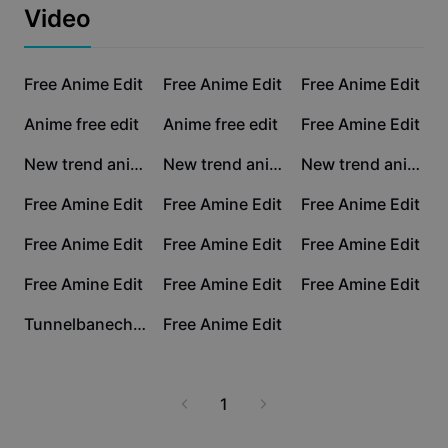
Affärsmallar
Video
Marknadsföring
Förtroendecenter
Text och ljud
Livsstil och vloggar
67,3 tn
7,4 tn
4,6 tn
Branschmallar
Free Anime Edit
Hjälpcenter
Free Anime Edit
Free Anime Edit
Automatiska undertexter
Anpassad design
1,6 tn
413
403
Anime free edit
Anime free edit
Free Amine Edit
Sammanfattningsmallar
Undertextmallar
Mer
Nyhetsrum
105
42
40
New trend anime
New trend anime
New trend anime
Taligenkänning
Om CapCuts användningsvillkor
14
12
3
Free Amine Edit
Free Amine Edit
Free Anime Edit
Text till tal
Resurser
Dreamina Seedance 2.0 Launch
2
2
2
Free Anime Edit
Free Amine Edit
Free Amine Edit
Handledningar
Anpassade röster
1
0
0
Free Amine Edit
Free Amine Edit
Free Amine Edit
Marknadstrender
Förbättra röst
0
0
Tunnelbanechic: Rytmiska selfie-klipp
Free Anime Edit
Toppval
Reducera brus
Trender och tips för mallar
1
Bild
Mer