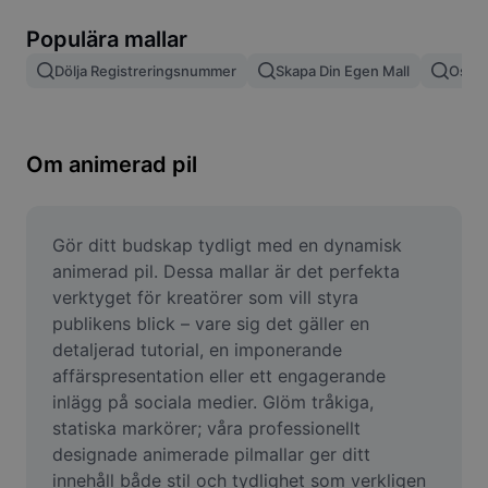
Ta bort bildbakgrund
Populära mallar
Slå samman bilder
Dölja Registreringsnummer
Skapa Din Egen Mall
Oskär
Bildförbättrare
Ändra storlek på bild
Om animerad pil
Fotoredigeringsverktyg online
Meme-generator
Gör ditt budskap tydligt med en dynamisk 
animerad pil. Dessa mallar är det perfekta 
AI Text Remover
verktyget för kreatörer som vill styra 
publikens blick – vare sig det gäller en 
AI People Remover
detaljerad tutorial, en imponerande 
affärspresentation eller ett engagerande 
AI Inpainting
inlägg på sociala medier. Glöm tråkiga, 
Face Cutout
statiska markörer; våra professionellt 
designade animerade pilmallar ger ditt 
innehåll både stil och tydlighet som verkligen 