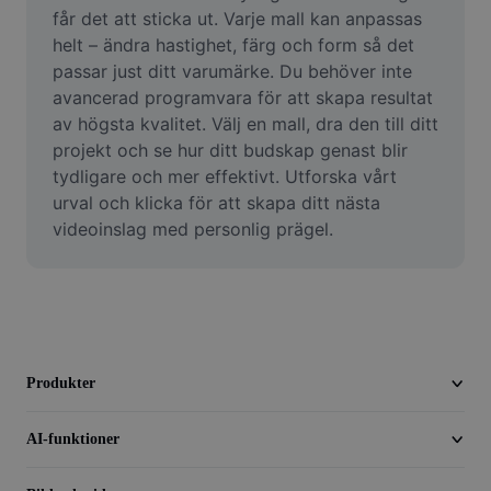
Video
får det att sticka ut. Varje mall kan anpassas 
helt – ändra hastighet, färg och form så det 
Ta bort videobakgrund
passar just ditt varumärke. Du behöver inte 
avancerad programvara för att skapa resultat 
Förbättra kvaliteten
av högsta kvalitet. Välj en mall, dra den till ditt 
projekt och se hur ditt budskap genast blir 
Videoredigerare
tydligare och mer effektivt. Utforska vårt 
Trimma video
urval och klicka för att skapa ditt nästa 
videoinslag med personlig prägel.
Lägg till undertexter i video
Videokonverterare
Produkter
AI-funktioner