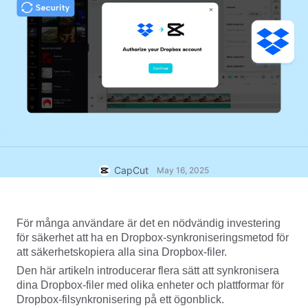
Affärsmallar
Hjälp
Marknadsföring
Förtroendecenter
Text och ljud
Livsstil och vloggar
Branschmallar
Hjälpcenter
Automatiska undertexter
Anpassad design
Sammanfattningsmallar
Undertextmallar
Mer
Nyhetsrum
Taligenkänning
Om CapCuts användningsvillkor
Text till tal
Resurser
Dreamina Seedance 2.0 Launch
CapCut
May 16, 2025
Handledningar
Anpassade röster
Marknadstrender
Förbättra röst
För många användare är det en nödvändig investering 
för säkerhet att ha en Dropbox-synkroniseringsmetod för 
Toppval
Reducera brus
att säkerhetskopiera alla sina Dropbox-filer.
Öppna CapCut
Trender och tips för mallar
Den här artikeln introducerar flera sätt att synkronisera 
dina Dropbox-filer med olika enheter och plattformar för 
Bild
Dropbox-filsynkronisering på ett ögonblick.
Mer