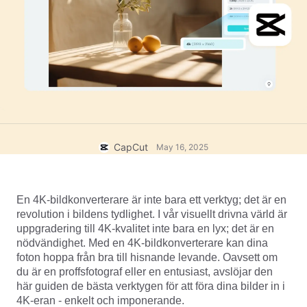
Affärsmallar
Hjälp
Marknadsföring
Förtroendecenter
Text och ljud
Livsstil och vloggar
Branschmallar
Hjälpcenter
Automatiska undertexter
Anpassad design
Sammanfattningsmallar
Undertextmallar
Mer
Nyhetsrum
Taligenkänning
Om CapCuts användningsvillkor
CapCut
May 16, 2025
Text till tal
Resurser
Dreamina Seedance 2.0 Launch
Handledningar
Anpassade röster
En 4K-bildkonverterare är inte bara ett verktyg; det är en 
Marknadstrender
Förbättra röst
revolution i bildens tydlighet. I vår visuellt drivna värld är 
uppgradering till 4K-kvalitet inte bara en lyx; det är en 
Toppval
Reducera brus
nödvändighet. Med en 4K-bildkonverterare kan dina 
foton hoppa från bra till hisnande levande. Oavsett om 
Öppna CapCut
Trender och tips för mallar
du är en proffsfotograf eller en entusiast, avslöjar den 
här guiden de bästa verktygen för att föra dina bilder in i 
Bild
Mer
4K-eran - enkelt och imponerande.