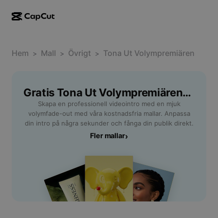
AI-kreation
Funktioner
Om
CapCut för dator
Hem
Mallar för sociala medier
Mall
Övrigt
Tona Ut Volympremiären
>
>
>
AI-design
AI-verktyg
Community
CapCut på webben
Högtidsmallar
Videostudio
Videoredigerare och -generator
Gratis Tona Ut Volympremiären-Mallar Från CapCut
CapCut Pad
Mer
Initiativ
Skapa en professionell videointro med en mjuk
AI-videogenerator
Bildredigerare och -generator
CapCut i mobilen
volymfade-out med våra kostnadsfria mallar. Anpassa
Affiliates
din intro på några sekunder och fånga din publik direkt.
AI-bildgenerator
Röstgenerator och -redigerare
Dreamina AI
Fler mallar
›
Kalendermallar
Pionjärsprogram
AI-bildförbättrare
Mer
Pippit-AI
Jubileumsmallar
Kreativt partnerprogram
Dreamina Seedance 2.5
CapCuts kreativa campus
Användningsfall
Nano Banana Pro
Effektmallar
Sociala medier
Gemini Omni
Hjälp