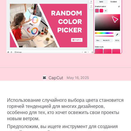
Бизнес-шаблоны
Помощь
Маркетинг
Центр доверия
Текст и звук
Образ жизни и видеоблоги
Шаблоны для отраслей
Справочный центр
Автоматические субтитры
Индивидуальный дизайн
Шаблоны для итогов
Шаблоны субтитров
Еще
Пресс-центр
Распознавание речи
Об Условиях использования CapCut
Текст в речь
Информационные ресурсы
Dreamina Seedance 2.0 Launch
Пошаговые руководства
Пользовательские голоса
CapCut
May 16, 2025
Тренды рынка
Улучшение голоса
Использование случайного выбора цвета становится 
Лучшее
Подавление шума
горячей тенденцией для многих дизайнеров, 
Открыть CapCut
особенно для тех, кто хочет освежить свои проекты 
Тенденции и советы по использованию шаблонов
новым ветром.
Изображения
Предположим, вы ищете инструмент для создания 
Еще