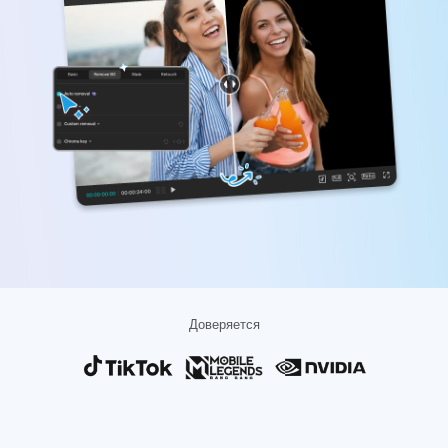
Бизнес-шаблоны
Помощь
Маркетинг
Центр доверия
Текст и звук
Образ жизни и видеоблоги
Шаблоны для отраслей
Справочный центр
Автоматические субтитры
Индивидуальный дизайн
Шаблоны для итогов
Шаблоны субтитров
Еще
Пресс-центр
Распознавание речи
Об Условиях использования CapCut
Текст в речь
Информационные ресурсы
Dreamina Seedance 2.0 Launch
Пошаговые руководства
Пользовательские голоса
Тренды рынка
Улучшение голоса
Доверяется
Лучшее
Подавление шума
Открыть CapCut
Тенденции и советы по использованию шаблонов
Изображения
Еще