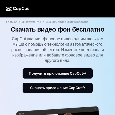
Главная
Инструменты
Скачать видео фон бесплатно
ИИ-генерация
Функции
О компании
CapCut для компьютера
Шаблоны для соцсетей
Скачать видео фон бесплатно
ИИ-дизайн
ИИ-инструменты
Сообщество
Веб-версия CapCut
Праздничные шаблоны
CapCut удаляет фоновое видео одним щелчком
мыши с помощью технологии автоматического
Видеостудия
Редактор и генератор видео
CapCut Pad
распознавания объектов. Измените цвет фона и
Еще
Инициативы
изображение или добавьте фоновое видео для
ИИ-генератор видео
Редактор и генератор изображений
Мобильная версия CapCut
другого вида.
Партнеры
ИИ-генератор изображений
Редактор и генератор голоса
Dreamina AI
Шаблоны календарей
Получить приложение CapCut
Программа первопроходцев
Улучшение изображений от ИИ
Еще
Pippit AI
Шаблоны для годовщин
Программа творческих партнеров
Скачать приложение CapCut
Dreamina Seedance 2.5
Креативный кампус CapCut
Варианты использования
Nano Banana Pro
Шаблоны эффектов
Соцсети
Gemini Omni