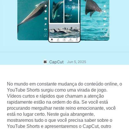
Modelos para negócios
Ajuda
Marketing
Centro de confiança
Texto e Áudio
Estilo de vida e vlogs
Modelos para setores
Central de ajuda
Legendas automáticas
Design personalizado
Modelos de retrospectiva
Modelos de legenda
Mais
Central de notícias
Reconhecimento de fala
Sobre os Termos de Serviço do CapCut
CapCut
Jun 5, 2025
Texto em fala
Recursos
Dreamina Seedance 2.0 Launch
Guias práticos
Vozes personalizadas
No mundo em constante mudança do conteúdo online, o 
Tendências do mercado
Aprimorar voz
YouTube Shorts surgiu como uma virada de jogo. 
Vídeos curtos e rápidos que chamam a atenção 
Principais escolhas
Redução de ruído
rapidamente estão na ordem do dia. Se você está 
procurando mergulhar neste reino emocionante, você 
Abrir o CapCut
Tendências e dicas de modelos
está no lugar certo. Neste guia abrangente, 
mostraremos tudo o que você precisa saber sobre o 
Imagem
Mais
YouTube Shorts e apresentaremos o CapCut, outro 