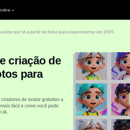
cubra
 avatar por IA a partir de fotos para experimentar em 2025
e criação de
otos para
 criadores de avatar gratuitos a
a mais fácil e como você pode
 IA.