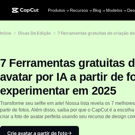
Produtos
Recursos
Blog
Modelos
Des
Início
Dicas De Edição
7 Ferramentas gratuitas de criação de
7 Ferramentas gratuitas d
avatar por IA a partir de f
experimentar em 2025
Transforme seu selfie em arte! Nossa lista revela os 7 melhores
partir de fotos. Além disso, saiba por que o CapCut é a escolh
criar a foto de avatar perfeita usando seu recurso de design com
Crie avatar a partir de foto