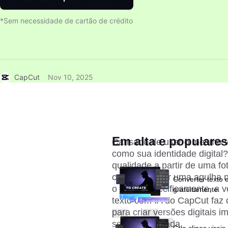
*Sem necessidade de cartão de crédito
CapCut
Nov 10, 2025
Em alta e populares
Cansado de usar o mesmo vel
como sua identidade digital?
qualidade a partir de uma fo
como procurar uma agulha no
Converter texto 
o jogo. Especificamente, a v
gratuitamente
texto com IA do CapCut
 faz
para criar versões digitais 
sem gastar nada.