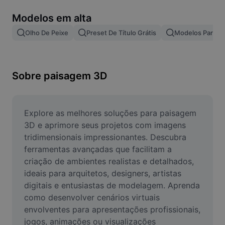
Remover plano de fundo de imagem
Modelos em alta
Mesclar imagens
Olho De Peixe
Preset De Título Grátis
Modelos Para Ef
Melhorar Imagem
Redimensionar Imagem
Sobre paisagem 3D
Editar Imagem Online
Criador de Memes
Explore as melhores soluções para paisagem 
3D e aprimore seus projetos com imagens 
AI Text Remover
tridimensionais impressionantes. Descubra 
ferramentas avançadas que facilitam a 
AI People Remover
criação de ambientes realistas e detalhados, 
ideais para arquitetos, designers, artistas 
AI Inpainting
digitais e entusiastas de modelagem. Aprenda 
Face Cutout
como desenvolver cenários virtuais 
envolventes para apresentações profissionais, 
jogos, animações ou visualizações 