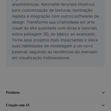
Vídeo
arquitetônicas. Aproveite recursos intuitivos 
para customização de texturas, iluminação 
Remover plano de fundo de vídeo
realista e integração com outros softwares de 
design. Transforme sua criatividade em arte 
Aprimorar qualidade
visual de alta qualidade com dicas e tutoriais 
sobre paisagem 3D, do básico ao avançado. 
Editor de Video
Torne seus projetos mais impactantes e eleve 
Cortar Vídeo
suas habilidades de modelagem a um novo 
patamar, seguindo as tendências do mercado 
Adicionar Legendas ao Vídeo
em visualização tridimensional.
Converter Video
Produtos
Criação com IA