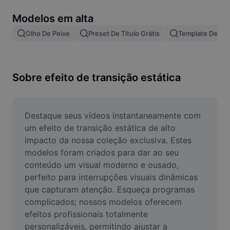
Remover plano de fundo de imagem
Modelos em alta
Mesclar imagens
Olho De Peixe
Preset De Título Grátis
Template De Le
Melhorar Imagem
Redimensionar Imagem
Sobre efeito de transição estática
Editar Imagem Online
Criador de Memes
Destaque seus vídeos instantaneamente com 
um efeito de transição estática de alto 
AI Text Remover
impacto da nossa coleção exclusiva. Estes 
modelos foram criados para dar ao seu 
AI People Remover
conteúdo um visual moderno e ousado, 
perfeito para interrupções visuais dinâmicas 
AI Inpainting
que capturam atenção. Esqueça programas 
Face Cutout
complicados; nossos modelos oferecem 
efeitos profissionais totalmente 
personalizáveis, permitindo ajustar a 