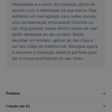
Vídeo
intensidade e o estilo da transição glitch de 
acordo com a identidade da sua marca. Seja 
Remover plano de fundo de vídeo
editando um reel agitado para redes sociais, 
uma apresentação empresarial futurista ou 
Aprimorar qualidade
um vlog pessoal, esses efeitos fáceis de usar 
darão destaque ao seu projeto. Basta 
Editor de Video
escolher um modelo, aplicar ao seu clipe e 
Cortar Vídeo
ver seu vídeo se transformar. Navegue agora 
e encontre a transição estática perfeita para 
Adicionar Legendas ao Vídeo
dar o toque profissional ao seu vídeo.
Converter Video
Produtos
Criação com IA