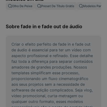
Remover plano de fundo de imagem
Olho De Peixe
Preset De Título Grátis
Modelos Para Ef
Mesclar imagens
Melhorar Imagem
Sobre fade in e fade out de áudio
Redimensionar Imagem
Editar Imagem Online
Criar o efeito perfeito de fade in e fade out 
de áudio é essencial para ter um vídeo com 
Criador de Memes
aspecto profissional e refinado. Esse detalhe 
faz toda a diferença para separar conteúdos 
AI Text Remover
amadores de grandes produções. Nossos 
templates simplificam esse processo, 
AI People Remover
proporcionando um fluxo cinematográfico 
AI Inpainting
aos seus projetos sem a necessidade de 
softwares de edição complicados. Seja vlog, 
Face Cutout
vídeo promocional, curta-metragem ou 
qualquer outro formato, esses modelos 