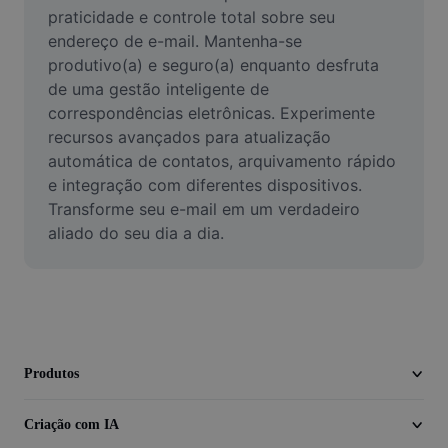
Vídeo
praticidade e controle total sobre seu 
endereço de e-mail. Mantenha-se 
Remover plano de fundo de vídeo
produtivo(a) e seguro(a) enquanto desfruta 
de uma gestão inteligente de 
Aprimorar qualidade
correspondências eletrônicas. Experimente 
recursos avançados para atualização 
Editor de Video
automática de contatos, arquivamento rápido 
Cortar Vídeo
e integração com diferentes dispositivos. 
Transforme seu e-mail em um verdadeiro 
Adicionar Legendas ao Vídeo
aliado do seu dia a dia.
Converter Video
Produtos
Criação com IA