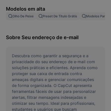
Remover plano de fundo de imagem
Modelos em alta
Mesclar imagens
Olho De Peixe
Preset De Título Grátis
Modelos Para Ef
Melhorar Imagem
Redimensionar Imagem
Sobre Seu endereço de e-mail
Editar Imagem Online
Criador de Memes
Descubra como garantir a segurança e a 
privacidade do seu endereço de e-mail com 
AI Text Remover
soluções práticas e eficientes. Aprenda como 
proteger sua caixa de entrada contra 
AI People Remover
ameaças digitais e gerenciar comunicações 
de forma organizada. O CapCut apresenta 
AI Inpainting
ferramentas fáceis de usar para personalizar 
Face Cutout
alertas, filtrar mensagens indesejadas e 
otimizar seu tempo. Ideal para profissionais, 
estudantes e usuários que buscam 