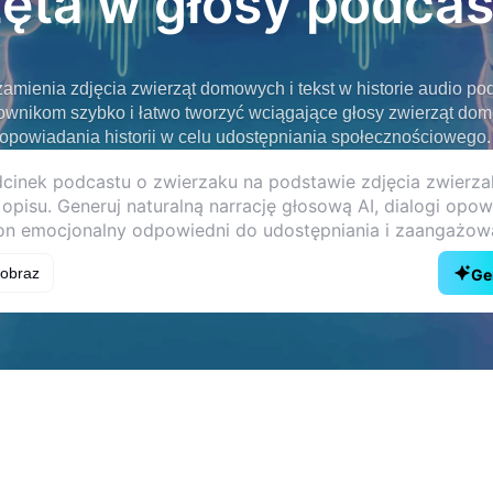
ęta w głosy podcas
zamienia zdjęcia zwierząt domowych i tekst w historie audio po
nikom szybko i łatwo tworzyć wciągające głosy zwierząt domow
opowiadania historii w celu udostępniania społecznościowego.
 obraz
Ge