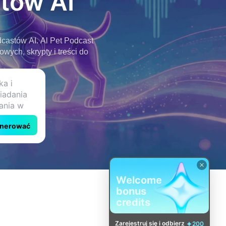
tów AI
dcastów AI. Al Pet Podcast
ych, skrypty i treści do
nerować
Welcome
bonus
credits
Zarejestruj się i odbierz
200