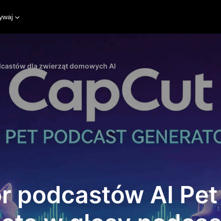
ywaj
dcastów dla zwierząt domowych Al
r podcastów Al Pet