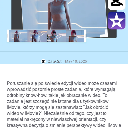
Szablony biznesowe
Pomoc
Marketing
Centrum zaufania
Tekst i dźwięk
Styl życia i vlogi
Szablony branżowe
Centrum pomocy
Automatyczne podpisy
Projekt niestandardowy
Szablony podsumowań
Szablony podpisów
Więcej
Nowiny
Rozpoznawanie mowy
O Warunkach świadczenia usług CapCut
CapCut
May 16, 2025
Zamiana tekstu na mowę
Zasoby
Dreamina Seedance 2.0 Launch
Poradniki
Głosy niestandardowe
Poruszanie się po świecie edycji wideo może czasami 
Trendy w branży
Ulepsz głos
wprowadzić pozornie proste zadania, które wymagają 
odrobiny know-how, takie jak obracanie wideo. To 
Wyróżnione
Redukcja szumów
zadanie jest szczególnie istotne dla użytkowników 
iMovie, którzy mogą się zastanawiać: "Jak obrócić 
Otwórz CapCut
Wskazówki i trendy szablonów
wideo w iMovie?" Niezależnie od tego, czy jest to 
materiał nakręcony w niewłaściwej orientacji, czy 
Obraz
Więcej
kreatywna decyzja o zmianie perspektywy wideo, iMovie 