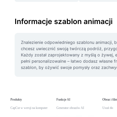
Informacje szablon animacji
Znalezienie odpowiedniego szablonu animacji, by
chcesz uwiecznić swoją twórczą podróż, przygot
Każdy został zaprojektowany z myślą o żywej, e
pełni personalizowalne – łatwo dodasz własne fr
szablon, by ożywić swoje pomysły oraz zachwyci
Produkty
Funkcje AI
Obraz i fil
CapCut w wersji na komputer
Generator obrazów AI
Usuń tło