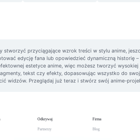
 stworzyć przyciągające wzrok treści w stylu anime, jeszcz
ować edycję fana lub opowiedzieć dynamiczną historię – n
fektownej estetyce anime, więc możesz tworzyć wysokiej j
agmenty, tekst czy efekty, dopasowując wszystko do swojej w
ć widzów. Przeglądaj już teraz i stwórz swój anime-projek
m
Odkrywaj
Firma
Partnerzy
Blog