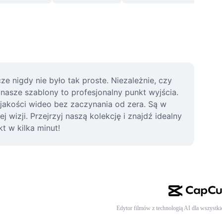
e nigdy nie było tak proste. Niezależnie, czy 
asze szablony to profesjonalny punkt wyjścia. 
akości wideo bez zaczynania od zera. Są w 
izji. Przejrzyj naszą kolekcję i znajdź idealny 
t w kilka minut!
Edytor filmów z technologią AI dla wszystki