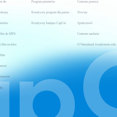
te tło
Program pionierów
Centrum pomocy
 obrazu
Kreatywny program dla partnerów
Nowiny
 memów
Kreatywny kampus CapCut
Społeczność
film do MP4
Centrum zaufania
 film na tekst
O Warunkach 
film
mover
Remover
ng
t