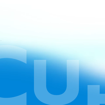
świadczenia usług CapCut