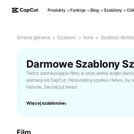
Produkty
Funkcje
Blog
Szablony
Odk
Strona główna
Szablon
Inne
Szablon Anima
>
>
>
Darmowe Szablony Sz
Twórz zachwycające filmy w stylu anime dzięki da
animacji od CapCut. Personalizuj szybko i łatwo, by 
historie. Zacznij już teraz!
Więcej szablonów
›
Film