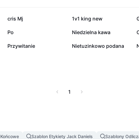
366 tys.
118,9 tys.
cris Mj
1v1 king new
734
117
Po
Niedzielna kawa
3
1
Przywitanie
Nietuzinkowo podana
1
y Końcowe
Szablon Etykiety Jack Daniels
Szablony Odlicz