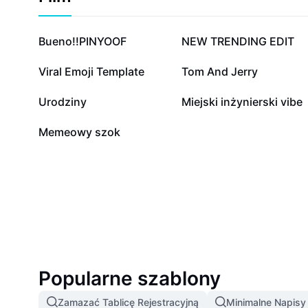
2,5 mln
527,5 tys.
Bueno!!PINYOOF
NEW TRENDING EDIT
9,5 tys.
8,5 tys.
Viral Emoji Template
Tom And Jerry
6
6
Urodziny
Miejski inżynierski vibe
0
Memeowy szok
Popularne szablony
Zamazać Tablicę Rejestracyjną
Minimalne Napis