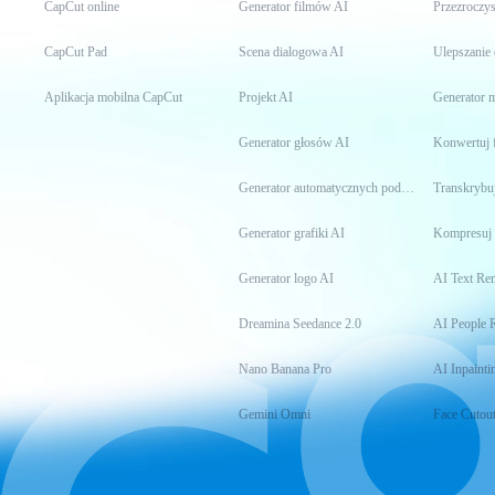
CapCut online
Generator filmów AI
Przezroczys
CapCut Pad
Scena dialogowa AI
Ulepszanie
Aplikacja mobilna CapCut
Projekt AI
Generator
Generator głosów AI
Konwertuj 
Generator automatycznych podpisów
Transkrybuj
Generator grafiki AI
Kompresuj 
Generator logo AI
AI Text Re
Dreamina Seedance 2.0
AI People 
Nano Banana Pro
AI Inpainti
Gemini Omni
Face Cutou