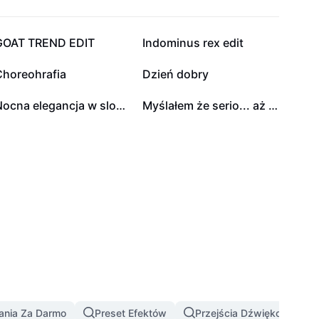
53,4 tys.
21,2 tys.
GOAT TREND EDIT
Indominus rex edit
23
9
Choreohrafia
Dzień dobry
0
0
Nocna elegancja w slow‑mo
Myślałem że serio... aż wybuchłem śmiechem
ania Za Darmo
Preset Efektów
Przejścia Dźwiękowe