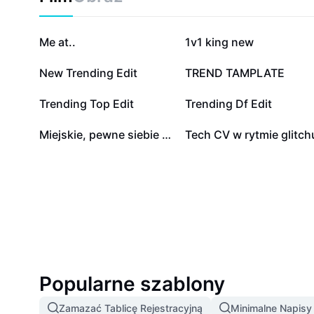
581,1 tys.
119,1 tys.
Me at..
1v1 king new
13,3 tys.
10 tys.
New Trending Edit
TREND TAMPLATE
881
605
Trending Top Edit
Trending Df Edit
10
0
Miejskie, pewne siebie selfie — szybki format
Tech CV w rytmie glitch
Popularne szablony
Zamazać Tablicę Rejestracyjną
Minimalne Napis