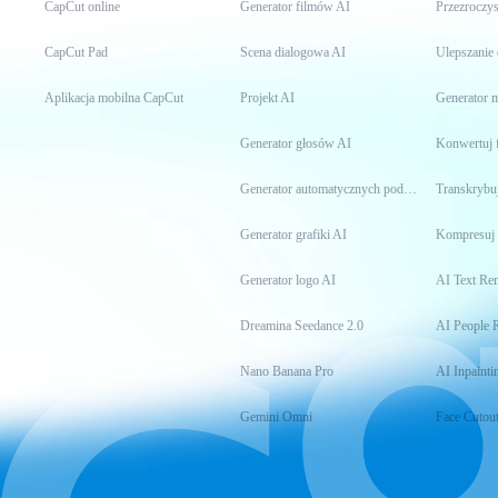
CapCut online
Generator filmów AI
Przezroczys
CapCut Pad
Scena dialogowa AI
Ulepszanie
Aplikacja mobilna CapCut
Projekt AI
Generator
Generator głosów AI
Konwertuj 
Generator automatycznych podpisów
Transkrybuj
Generator grafiki AI
Kompresuj 
Generator logo AI
AI Text Re
Dreamina Seedance 2.0
AI People 
Nano Banana Pro
AI Inpainti
Gemini Omni
Face Cutou