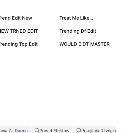
31,8 tys.
23,6 tys.
Trend Edit New
Treat Me Like…
1,3 tys.
930
NEW TRNED EDIT
Trending Df Edit
332
49
rending Top Edit
WOULD EIDT MASTER
ania Za Darmo
Preset Efektów
Przejścia Dźwiękowe