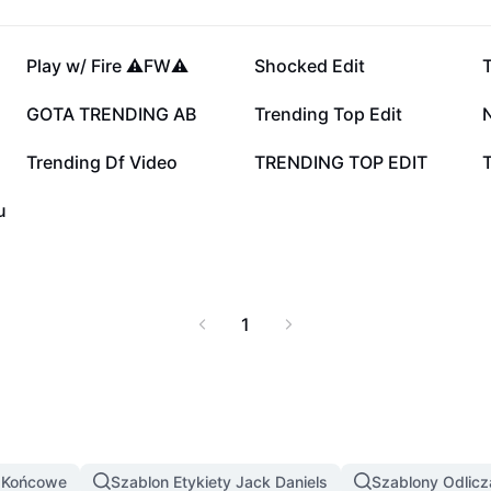
101,2 tys.
49,7 tys.
Play w/ Fire ⚠️FW⚠️
Shocked Edit
7,6 tys.
3,1 tys.
GOTA TRENDING AB
Trending Top Edit
602
400
Trending Df Video
TRENDING TOP EDIT
T
u
1
y Końcowe
Szablon Etykiety Jack Daniels
Szablony Odlicz