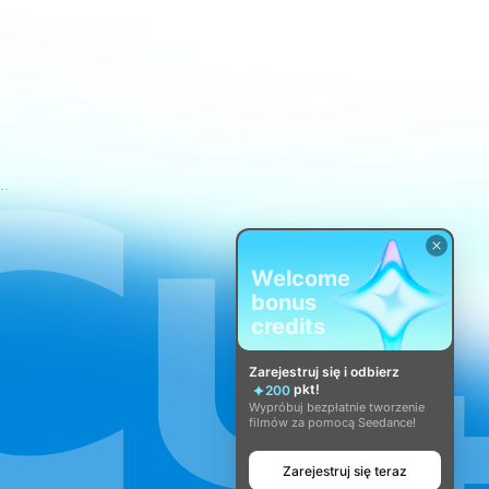
świadczenia usług CapCut
Welcome
bonus
credits
Zarejestruj się i odbierz
pkt!
200
Wypróbuj bezpłatnie tworzenie
filmów za pomocą Seedance!
Zarejestruj się teraz