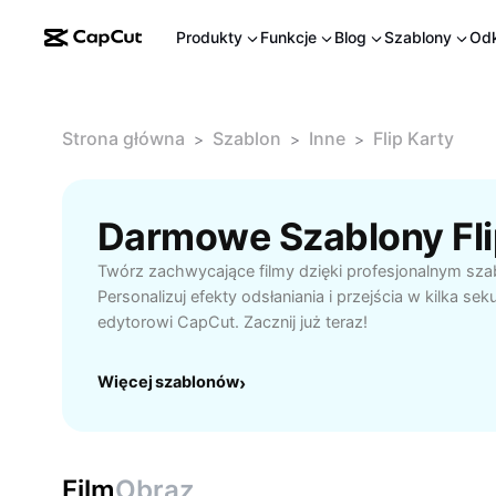
Produkty
Funkcje
Blog
Szablony
Odk
Strona główna
Szablon
Inne
Flip Karty
>
>
>
Darmowe Szablony Fli
Twórz zachwycające filmy dzięki profesjonalnym szab
Personalizuj efekty odsłaniania i przejścia w kilka sek
edytorowi CapCut. Zacznij już teraz!
Więcej szablonów
›
Film
Obraz