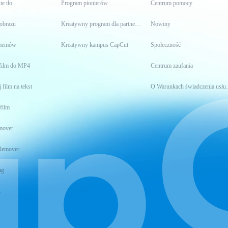
te tło
Program pionierów
Centrum pomocy
 obrazu
Kreatywny program dla partnerów
Nowiny
 memów
Kreatywny kampus CapCut
Społeczność
film do MP4
Centrum zaufania
 film na tekst
O Warunkach 
film
mover
Remover
ng
t