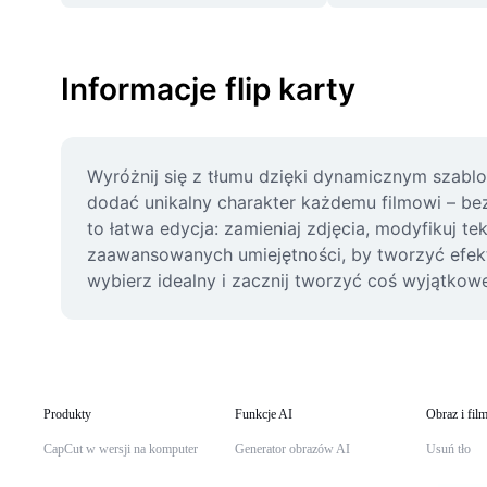
Informacje flip karty
Wyróżnij się z tłumu dzięki dynamicznym szablo
dodać unikalny charakter każdemu filmowi – bez
to łatwa edycja: zamieniaj zdjęcia, modyfikuj te
zaawansowanych umiejętności, by tworzyć efekt
wybierz idealny i zacznij tworzyć coś wyjątkowego 
Produkty
Funkcje AI
Obraz i fil
CapCut w wersji na komputer
Generator obrazów AI
Usuń tło