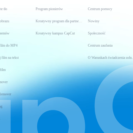
te tło
Program pionierów
Centrum pomocy
 obrazu
Kreatywny program dla partnerów
Nowiny
 memów
Kreatywny kampus CapCut
Społeczność
film do MP4
Centrum zaufania
 film na tekst
O Warunkach 
film
mover
Remover
ng
t