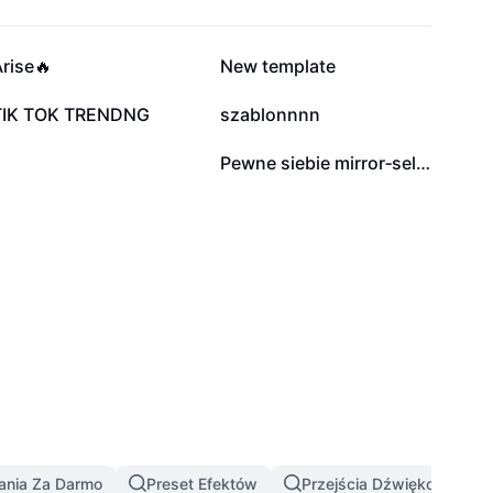
8,8 tys.
6,1 tys.
rise🔥
New template
1,6 tys.
648
TIK TOK TRENDNG
szablonnnn
13
2
Pewne siebie mirror‑selfie
ania Za Darmo
Preset Efektów
Przejścia Dźwiękowe