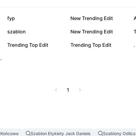
szystkich, którzy chcą
akość. Odkryj, jak
bieraj i twórz unikalne
14,2 tys.
9,7 tys.
fyp
New Trending Edit
A
2,4 tys.
1,8 tys.
szablon
New Trending Edit
521
296
Trending Top Edit
Trending Top Edit
.
szybki miejski cut
1
y Końcowe
Szablon Etykiety Jack Daniels
Szablony Odlicz