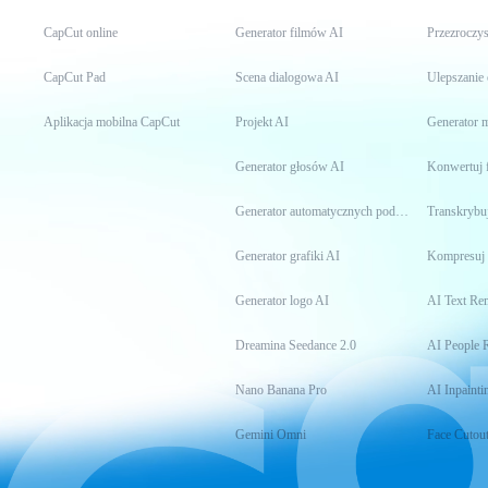
CapCut online
Generator filmów AI
Przezroczys
CapCut Pad
Scena dialogowa AI
Ulepszanie
Aplikacja mobilna CapCut
Projekt AI
Generator
Generator głosów AI
Konwertuj 
Generator automatycznych podpisów
Transkrybuj
Generator grafiki AI
Kompresuj 
Generator logo AI
AI Text Re
Dreamina Seedance 2.0
AI People 
Nano Banana Pro
AI Inpainti
Gemini Omni
Face Cutou