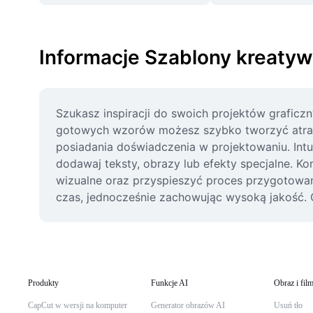
Informacje Szablony kreaty
Szukasz inspiracji do swoich projektów graficz
gotowych wzorów możesz szybko tworzyć atrakc
posiadania doświadczenia w projektowaniu. Intui
dodawaj teksty, obrazy lub efekty specjalne. K
wizualne oraz przyspieszyć proces przygotowani
czas, jednocześnie zachowując wysoką jakość. Od
Produkty
Funkcje AI
Obraz i fil
CapCut w wersji na komputer
Generator obrazów AI
Usuń tło