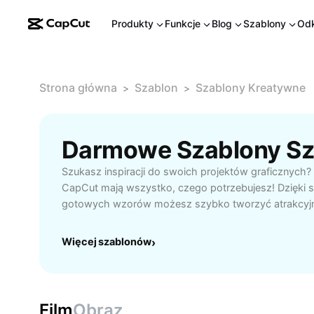
Produkty
Funkcje
Blog
Szablony
Odk
Strona główna
Szablon
Szablony Kreatywne
>
>
Szukasz inspiracji do swoich projektów graficznych
CapCut mają wszystko, czego potrzebujesz! Dzięki s
gotowych wzorów możesz szybko tworzyć atrakcyjne
mediach społecznościowych czy materiały reklamow
posiadania doświadczenia w projektowaniu. Intuicyjny 
Więcej szablonów
›
personalizację każdego szablonu według własnych po
kolory, dodawaj teksty, obrazy lub efekty specjalne.
kreatywnych, aby wyróżnić swoją markę lub konto, t
materiały wizualne oraz przyspieszyć proces przygo
Film
Obraz