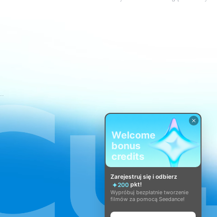
świadczenia usług CapCut
Welcome
bonus
credits
Zarejestruj się i odbierz
pkt!
200
Wypróbuj bezpłatnie tworzenie
filmów za pomocą Seedance!