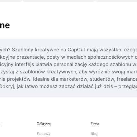
wne
nych? Szablony kreatywne na CapCut mają wszystko, czego 
yjne prezentacje, posty w mediach społecznościowych cz
cyjny interfejs ułatwia personalizację każdego szablonu we
orzystaj z szablonów kreatywnych, aby wyróżnić swoją markę
a projektów. Idealne dla marketerów, studentów, freelanc
kryj, jak łatwo możesz zacząć działać już dziś – przegląda
m
Odkrywaj
Firma
Partnerzy
Blog