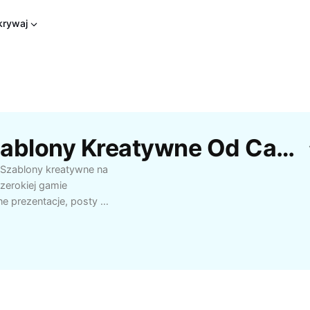
rywaj
Darmowe Szablony Szablony Kreatywne Od CapCut
? Szablony kreatywne na
zerokiej gamie
 prezentacje, posty w
e bez konieczności
interfejs ułatwia
trzeb – zmieniaj
 Korzystaj z szablonów
worzyć profesjonalne
towania projektów.