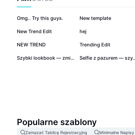
Idealne dla marketerów, studentów, freelancerów i w
oszczędzać czas, jednocześnie zachowując wysoką j
łatwo możesz zacząć działać już dziś – przeglądaj, wy
154 tys.
17,5 tys.
Omg.. Try this guys.
New template
grafiki z CapCut!
2,9 tys.
2,7 tys.
New Trend Edit
hej
546
532
NEW TREND
Trending Edit
0
0
Szybki lookbook — zmiana stylu w rytmie muzyki
Selfie z pazurem — 
Popularne szablony
Zamazać Tablicę Rejestracyjną
Minimalne Napis