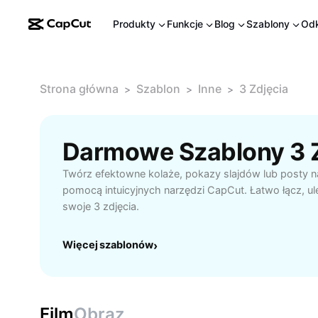
Produkty
Funkcje
Blog
Szablony
Odk
Strona główna
Szablon
Inne
3 Zdjęcia
>
>
>
Darmowe Szablony 3 
Twórz efektowne kolaże, pokazy slajdów lub posty n
pomocą intuicyjnych narzędzi CapCut. Łatwo łącz, ule
swoje 3 zdjęcia.
Więcej szablonów
›
Film
Obraz