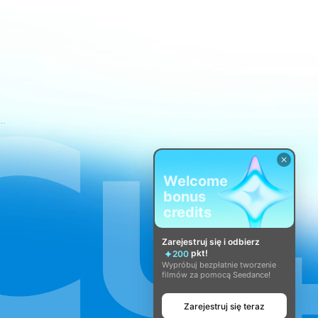
świadczenia usług CapCut
Welcome
bonus
credits
Zarejestruj się i odbierz
pkt!
200
Wypróbuj bezpłatnie tworzenie
filmów za pomocą Seedance!
Zarejestruj się teraz