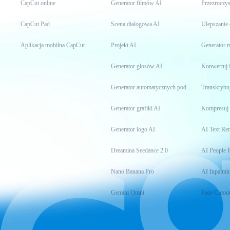
CapCut online
Generator filmów AI
Przezroczys
CapCut Pad
Scena dialogowa AI
Ulepszanie
Aplikacja mobilna CapCut
Projekt AI
Generator
Generator głosów AI
Konwertuj 
Generator automatycznych podpisów
Transkrybuj
Generator grafiki AI
Kompresuj 
Generator logo AI
AI Text Re
Dreamina Seedance 2.0
AI People 
Nano Banana Pro
AI Inpainti
Gemini Omni
Face Cutou