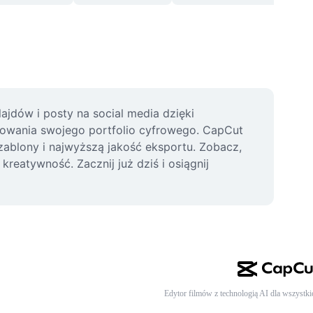
jdów i posty na social media dzięki 
udowania swojego portfolio cyfrowego. CapCut 
zablony i najwyższą jakość eksportu. Zobacz, 
eatywność. Zacznij już dziś i osiągnij 
Edytor filmów z technologią AI dla wszystki