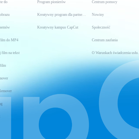
te tło
Program pionierów
Centrum pomocy
 obrazu
Kreatywny program dla partnerów
Nowiny
 memów
Kreatywny kampus CapCut
Społeczność
film do MP4
Centrum zaufania
 film na tekst
O Warunkach 
film
mover
Remover
ng
t