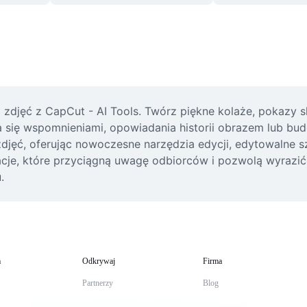
djęć z CapCut - AI Tools. Twórz piękne kolaże, pokazy sla
nia się wspomnieniami, opowiadania historii obrazem lub b
 zdjęć, oferując nowoczesne narzędzia edycji, edytowalne s
cje, które przyciągną uwagę odbiorców i pozwolą wyrazić kr
.
m
Odkrywaj
Firma
Partnerzy
Blog