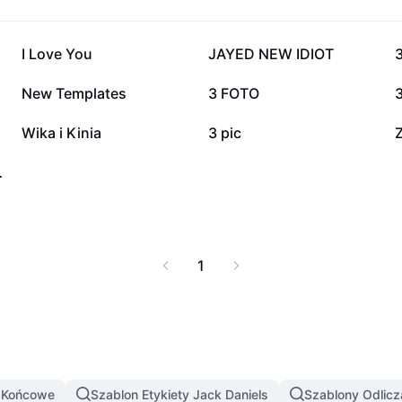
76,2 tys.
67,3 tys.
I Love You
JAYED NEW IDIOT
5 tys.
4,5 tys.
New Templates
3 FOTO
3
70
65
Wika i Kinia
3 pic
stego ujęcia
1
y Końcowe
Szablon Etykiety Jack Daniels
Szablony Odlicz