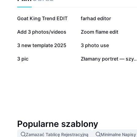
571,8 tys.
394,6 tys.
Goat King Trend EDIT
farhad editor
36,3 tys.
35,5 tys.
Add 3 photos/videos
Zoom flame edit
1,5 tys.
357
3 new template 2025
3 photo use
1
0
3 pic
Złamany portret — szybki glitch do czy
Popularne szablony
Zamazać Tablicę Rejestracyjną
Minimalne Napis