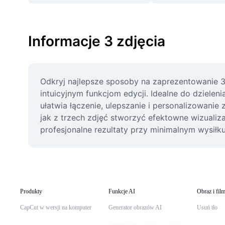
Informacje 3 zdjęcia
Odkryj najlepsze sposoby na zaprezentowanie 3 z
intuicyjnym funkcjom edycji. Idealne do dziele
ułatwia łączenie, ulepszanie i personalizowanie
jak z trzech zdjęć stworzyć efektowne wizualiza
profesjonalne rezultaty przy minimalnym wysiłku
Produkty
Funkcje AI
Obraz i fil
CapCut w wersji na komputer
Generator obrazów AI
Usuń tło