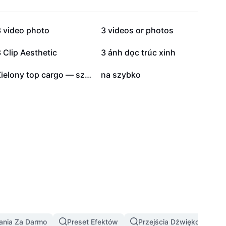
59,6 tys.
47,1 tys.
3 video photo
3 videos or photos
3,2 tys.
3,2 tys.
 Clip Aesthetic
3 ảnh dọc trúc xinh
20
1
Zielony top cargo — szybki look
na szybko
ania Za Darmo
Preset Efektów
Przejścia Dźwiękowe