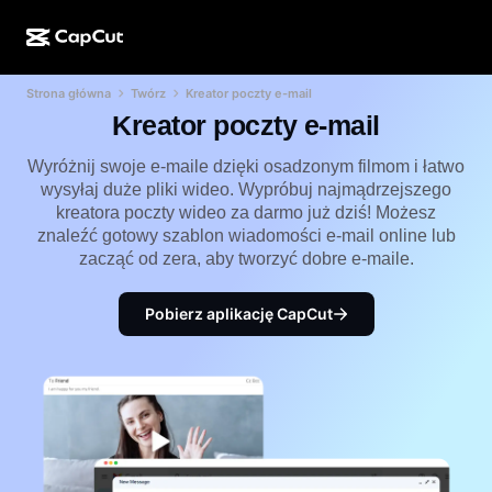
Strona główna
Twórz
Kreator poczty e-mail
Kreator AI
Funkcje
Informacje
CapCut w wersji na komputer
Szablony na media społecznościowe
Kreator poczty e-mail
Projekt AI
Narzędzia AI
Społeczność
CapCut online
Świąteczne szablony
Wyróżnij swoje e-maile dzięki osadzonym filmom i łatwo
wysyłaj duże pliki wideo. Wypróbuj najmądrzejszego
Studio filmowe
Edytor i generator filmów
CapCut Pad
kreatora poczty wideo za darmo już dziś! Możesz
Więcej
Inicjatywy
znaleźć gotowy szablon wiadomości e-mail online lub
Generator filmów AI
Edytor i generator obrazów
Aplikacja mobilna CapCut
zacząć od zera, aby tworzyć dobre e-maile.
Partnerzy
Generator obrazów AI
Generator i edytor głosów
Dreamina AI
Szablony kalendarzy
Pobierz aplikację CapCut
Program pionierów
Ulepszanie obrazów AI
Więcej
Pippit AI
Szablony na rocznicę
Kreatywny program dla partnerów
Dreamina Seedance 2.5
Kreatywny kampus CapCut
Przypadki użycia
Nano Banana Pro
Szablony efektów
Media społecznościowe
Gemini Omni