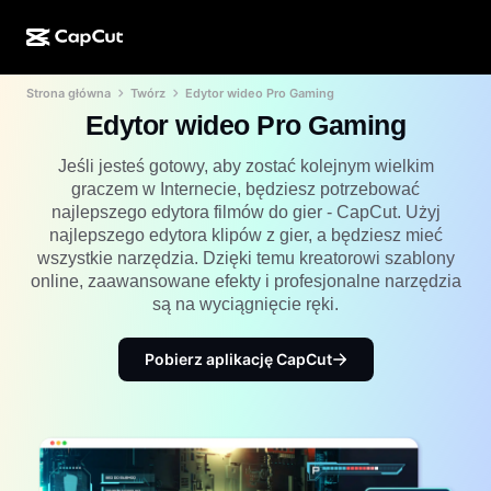
Strona główna
Twórz
Edytor wideo Pro Gaming
Kreator AI
Funkcje
Informacje
CapCut w wersji na komputer
Szablony na media społecznościowe
Edytor wideo Pro Gaming
Projekt AI
Narzędzia AI
Społeczność
CapCut online
Świąteczne szablony
Jeśli jesteś gotowy, aby zostać kolejnym wielkim
graczem w Internecie, będziesz potrzebować
Studio filmowe
Edytor i generator filmów
CapCut Pad
najlepszego edytora filmów do gier - CapCut. Użyj
Więcej
Inicjatywy
najlepszego edytora klipów z gier, a będziesz mieć
Generator filmów AI
Edytor i generator obrazów
Aplikacja mobilna CapCut
wszystkie narzędzia. Dzięki temu kreatorowi szablony
Partnerzy
online, zaawansowane efekty i profesjonalne narzędzia
Generator obrazów AI
Generator i edytor głosów
Dreamina AI
są na wyciągnięcie ręki.
Szablony kalendarzy
Program pionierów
Ulepszanie obrazów AI
Więcej
Pippit AI
Szablony na rocznicę
Pobierz aplikację CapCut
Kreatywny program dla partnerów
Dreamina Seedance 2.5
Kreatywny kampus CapCut
Przypadki użycia
Nano Banana Pro
Szablony efektów
Media społecznościowe
Gemini Omni