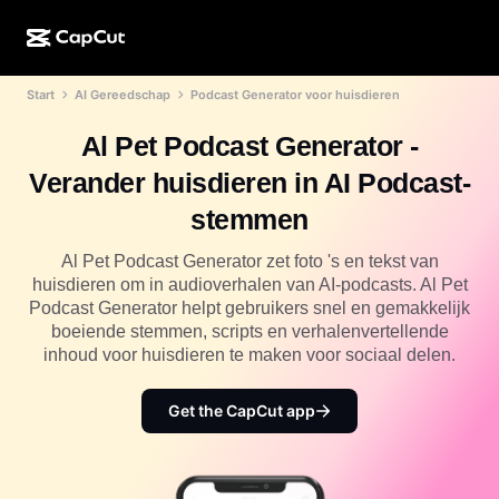
Start
AI Gereedschap
Podcast Generator voor huisdieren
AI-creatie
Functies
Over
CapCut Desktop
Sjablonen voor sociale media
Al Pet Podcast Generator -
AI-ontwerp
AI-tools
Community
CapCut Online
Feestdagensjablonen
Verander huisdieren in AI Podcast-
Videostudio
Video-editor en -generator
CapCut Pad
stemmen
Meer
Initiatieven
AI-videogenerator
Afbeeldingseditor en -generator
CapCut Mobiel
Al Pet Podcast Generator zet foto 's en tekst van
Partners
huisdieren om in audioverhalen van AI-podcasts. Al Pet
AI-afbeeldingengenerator
Spraakgenerator en -editor
Dreamina AI
Podcast Generator helpt gebruikers snel en gemakkelijk
Kalendersjablonen
Pioniersprogramma
boeiende stemmen, scripts en verhalenvertellende
AI-afbeeldingsverbeteraar
Meer
Pippit-AI
inhoud voor huisdieren te maken voor sociaal delen.
Jubileumsjablonen
Creatief partnerprogramma
Dreamina Seedance 2.5
Get the CapCut app
CapCut Creatieve Campus
Toepassingen
Nano Banana Pro
Effectsjablonen
Sociale media
Gemini Omni