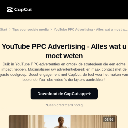
AI-creatie
Functies
Over
Start
Tips voor sociale media
YouTube PPC Advertising - Alles wat u moet weten
CapCut Desktop
Sjablonen voor sociale media
AI-ontwerp
AI-tools
Community
CapCut Online
Feestdagensjablonen
YouTube PPC Advertising - Alles wat u
Videostudio
Video-editor en -generator
CapCut Pad
moet weten
Meer
Initiatieven
AI-videogenerator
Afbeeldingseditor en -generator
Duik in YouTube PPC-advertenties en ontdek de strategieën die een echte
CapCut Mobiel
impact hebben. Maximaliseer uw advertentiebereik en maak contact met de
Partners
juiste doelgroep. Boost engagement met CapCut, de tool voor het maken van
AI-afbeeldingengenerator
Spraakgenerator en -editor
Dreamina AI
boeiende YouTube-video 's die kijkers aantrekken!
Kalendersjablonen
Pioniersprogramma
AI-afbeeldingsverbeteraar
Meer
Pippit-AI
Jubileumsjablonen
Download de CapCut app
Creatief partnerprogramma
Dreamina Seedance 2.5
*Geen creditcard nodig
CapCut Creatieve Campus
Toepassingen
Nano Banana Pro
Effectsjablonen
Sociale media
Gemini Omni