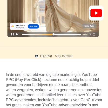
Zakelijke sjablonen
Help
Marketing
Vertrouwenscentrum
Tekst en audio
Lifestyle en vlogs
Branchesjablonen
Hulpcentrum
Automatische ondertitels
Aangepast ontwerp
Samenvattingssjablonen
Ondertitelsjablonen
Meer
Perskamer
Spraakherkenning
Over CapCuts Gebruiksvoorwaarden
Tekst-naar-spraak
Bronnen
CapCut
May 15, 2025
Dreamina Seedance 2.0 Launch
Instructiegidsen
Aangepaste stemmen
Markttrends
Spraak verbeteren
In de snelle wereld van digitale marketing is YouTube 
PPC (Pay-Per-Click) -reclame een krachtig hulpmiddel 
Topkeuzes
Ruis verminderen
geworden voor bedrijven die de naamsbekendheid 
willen vergroten, verkeer willen genereren en conversies 
CapCut openen
Sjabloontrends en -tips
willen genereren. In dit artikel leert u alles over YouTube 
PPC-advertenties, inclusief het gebruik van CapCut voor 
Afbeelding
het gratis maken van YouTube-advertentievideo 's met 
Meer