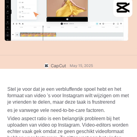
Zakelijke sjablonen
Help
Marketing
Vertrouwenscentrum
Tekst en audio
Lifestyle en vlogs
Branchesjablonen
Hulpcentrum
Automatische ondertitels
Aangepast ontwerp
Samenvattingssjablonen
Ondertitelsjablonen
Meer
Perskamer
Spraakherkenning
Over CapCuts Gebruiksvoorwaarden
CapCut
May 15, 2025
Tekst-naar-spraak
Bronnen
Dreamina Seedance 2.0 Launch
Instructiegidsen
Aangepaste stemmen
Stel je voor dat je een verbluffende spoel hebt en het 
Markttrends
Spraak verbeteren
formaat van video 's voor Instagram wilt wijzigen om met 
je vrienden te delen, maar deze taak is frustrerend
Topkeuzes
Ruis verminderen
es je vanwege vele need-to-be-care factoren.
CapCut openen
Video aspect ratio is een belangrijk probleem bij het 
Sjabloontrends en -tips
uploaden van video op Instagram. Video-editors worden 
Afbeelding
echter vaak gek omdat ze geen geschikt videoformaat 
Meer