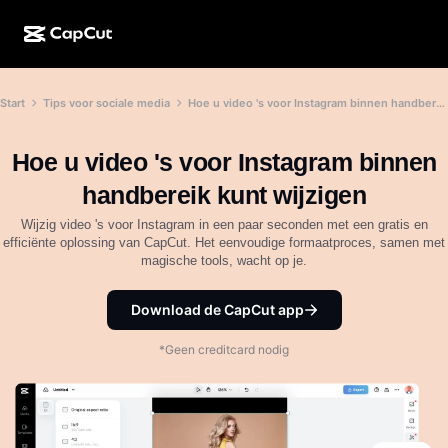
AI-creatie
Functies
Over
Start
Tips voor sociale media
Hoe u video 's voor Instagram binnen handbereik kunt wijzigen
CapCut Desktop
Sjablonen voor sociale media
AI-ontwerp
AI-tools
Community
CapCut Online
Feestdagensjablonen
Hoe u video 's voor Instagram binnen
Videostudio
Video-editor en -generator
CapCut Pad
handbereik kunt wijzigen
Meer
Initiatieven
AI-videogenerator
Afbeeldingseditor en -generator
Wijzig video 's voor Instagram in een paar seconden met een gratis en
CapCut Mobiel
efficiënte oplossing van CapCut. Het eenvoudige formaatproces, samen met
Partners
magische tools, wacht op je.
AI-afbeeldingengenerator
Spraakgenerator en -editor
Dreamina AI
Kalendersjablonen
Pioniersprogramma
AI-afbeeldingsverbeteraar
Download de CapCut app
Meer
Pippit-AI
Jubileumsjablonen
Creatief partnerprogramma
Dreamina Seedance 2.5
*Geen creditcard nodig
CapCut Creatieve Campus
Toepassingen
Nano Banana Pro
Effectsjablonen
Sociale media
Gemini Omni