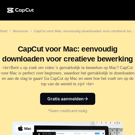
AI-creatie
Functies
Over
Start
Resource
CapCut voor Mac: eenvoudig downloaden voor creatieve bewerking
CapCut Desktop
Sjablonen voor sociale media
AI-ontwerp
AI-tools
Community
CapCut Online
Feestdagensjablonen
CapCut voor Mac: eenvoudig
Videostudio
Video-editor en -generator
CapCut Pad
downloaden voor creatieve bewerking
Meer
Initiatieven
AI-videogenerator
Afbeeldingseditor en -generator
<br>Bent u op zoek om video 's gemakkelijk te bewerken op Mac? CapCut
CapCut Mobiel
voor Mac is perfect voor beginners, waardoor het gemakkelijk te downloaden
Partners
en aan de slag te gaan! Ga CapCut op Mac en weet hoe het voelt om op de
AI-afbeeldingengenerator
Spraakgenerator en -editor
Dreamina AI
top van de wereld te zijn! <br>
Kalendersjablonen
Pioniersprogramma
AI-afbeeldingsverbeteraar
Meer
Pippit-AI
Jubileumsjablonen
Gratis aanmelden
Creatief partnerprogramma
Dreamina Seedance 2.5
*Geen creditcard nodig
CapCut Creatieve Campus
Toepassingen
Nano Banana Pro
Effectsjablonen
Sociale media
Gemini Omni