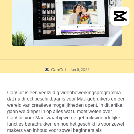
Zakelijke sjablonen
Help
Marketing
Vertrouwenscentrum
Tekst en audio
Lifestyle en vlogs
Branchesjablonen
Hulpcentrum
Automatische ondertitels
Aangepast ontwerp
Samenvattingssjablonen
Ondertitelsjablonen
Meer
Perskamer
Spraakherkenning
Over CapCuts Gebruiksvoorwaarden
Tekst-naar-spraak
Bronnen
CapCut
Jun 5, 2025
Dreamina Seedance 2.0 Launch
Instructiegidsen
Aangepaste stemmen
Markttrends
Spraak verbeteren
CapCut is een veelzijdig videobewerkingsprogramma 
dat nu direct beschikbaar is voor Mac-gebruikers en een 
Topkeuzes
Ruis verminderen
wereld van creatieve mogelijkheden opent. In dit artikel 
gaan we dieper in op alles wat u moet weten over 
CapCut openen
Sjabloontrends en -tips
CapCut voor Mac, waarbij we de gebruiksvriendelijke 
functies benadrukken en hoe het geschikt is voor zowel 
Afbeelding
makers van inhoud voor zowel beginners als 
Meer