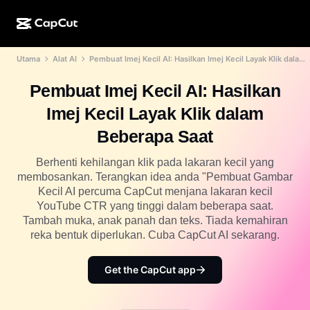
Utama
Alat AI
Pembuat Imej Kecil AI: Hasilkan Imej Kecil Layak Klik dalam Beberapa Saat
Ciptaan AI
Ciri
Perihal
Desktop CapCut
Templat media sosial
Pembuat Imej Kecil AI: Hasilkan
Reka Bentuk AI
Alatan AI
Komuniti
Dalam Talian CapCut
Templat musim cuti
Imej Kecil Layak Klik dalam
Studio Video
Editor & penjana video
CapCut Pad
Beberapa Saat
Lagi
Inisiatif
Penjana video AI
Editor & penjana imej
Mudah Alih CapCut
Berhenti kehilangan klik pada lakaran kecil yang
Sekutu
membosankan. Terangkan idea anda "Pembuat Gambar
Penjana imej AI
Penjana & editor suara
AI Dreamina
Kecil AI percuma CapCut menjana lakaran kecil
Templat kalendar
Program Perintis
YouTube CTR yang tinggi dalam beberapa saat.
Peningkat imej AI
Lagi
AI Pippit
Tambah muka, anak panah dan teks. Tiada kemahiran
Templat ulang tahun
Program Rakan Kongsi Kreatif
reka bentuk diperlukan. Cuba CapCut AI sekarang.
Dreamina Seedance 2.5
Kampus Kreatif CapCut
Kes penggunaan
Get the CapCut app
Nano Banana Pro
Templat kesan
Media sosial
Gemini Omni