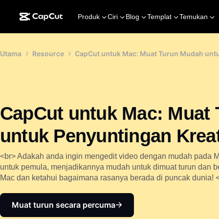
Produk
Ciri
Blog
Templat
Temukan
Utama
Resource
CapCut untuk Mac: Muat Turun Mudah untu
CapCut untuk Mac: Muat
untuk Penyuntingan Kreat
<br> Adakah anda ingin mengedit video dengan mudah pada 
untuk pemula, menjadikannya mudah untuk dimuat turun dan 
Mac dan ketahui bagaimana rasanya berada di puncak dunia! 
Muat turun secara percuma