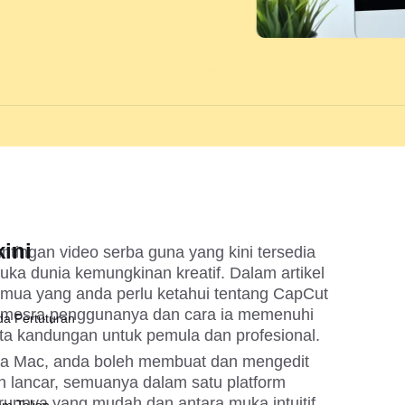
ini
tingan video serba guna yang kini tersedia 
a dunia kemungkinan kreatif. Dalam artikel 
semua yang anda perlu ketahui tentang CapCut 
i mesra penggunanya dan cara ia memenuhi 
da Pertuturan
ta kandungan untuk pemula dan profesional.
 Mac, anda boleh membuat dan mengedit 
n lancar, semuanya dalam satu platform 
runnya yang mudah dan antara muka intuitif 