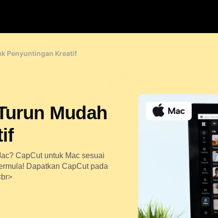
k Penyuntingan Kreatif
 Turun Mudah
if
Mac? CapCut untuk Mac sesuai
bermula! Dapatkan CapCut pada
<br>