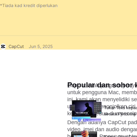
*Tiada kad kredit diperlukan
CapCut
Jun 5, 2025
Popular dan sohor k
CapCut ialah program penyun
untuk pengguna Mac, membuk
ini, kami akan menyelidiki 
untuk Mac, menonjolkan cir
Tukar Teks kepa
keperluan kedua-dua pencip
secara Percuma
Dengan adanya CapCut pada
video, imej dan audio denga
berkuasa AI. Proses muat tu