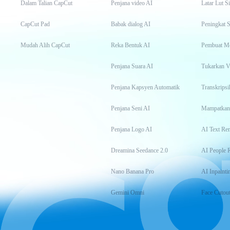
Dalam Talian CapCut
Penjana video AI
Latar Lut S
CapCut Pad
Babak dialog AI
Peningkat S
Mudah Alih CapCut
Reka Bentuk AI
Pembuat M
Penjana Suara AI
Tukarkan 
Penjana Kapsyen Automatik
Penjana Seni AI
Mampatkan
Penjana Logo AI
AI Text Re
Dreamina Seedance 2.0
AI People 
Nano Banana Pro
AI Inpainti
Gemini Omni
Face Cutou