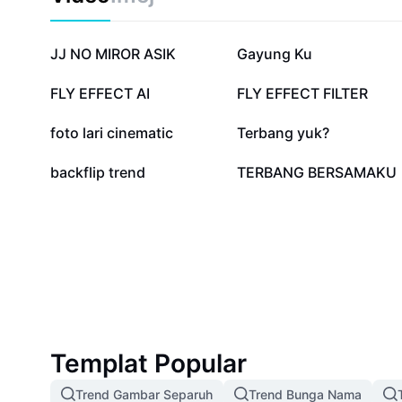
421.9K
160.1K
JJ NO MIROR ASIK
Gayung Ku
34.7K
31.5K
FLY EFFECT AI
FLY EFFECT FILTER
6.8K
6.2K
foto lari cinematic
Terbang yuk?
597
91
backflip trend
TERBANG BERSAMAKU
Templat Popular
Trend Gambar Separuh
Trend Bunga Nama