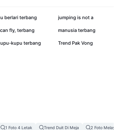
52.8K
39.3K
u berlari terbang
jumping is not a
18.4K
15.3K
 can fly, terbang
manusia terbang
3.9K
3.7K
kupu-kupu terbang
Trend Pak Vong
1 Foto 4 Letak
Trend Duit Di Meja
2 Foto Melayu