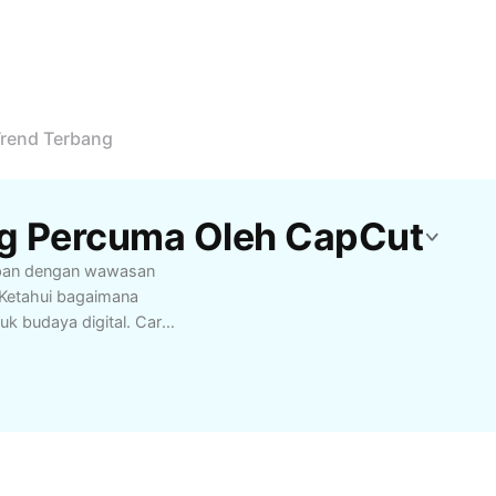
rend Terbang
ng Percuma Oleh CapCut
dapan dengan wawasan
. Ketahui bagaimana
k budaya digital. Cari
atform media sosial.
a cara untuk menyertai
au jenama anda. Sesuai
ang ingin
erinformasi dan ambil
l hari ini!