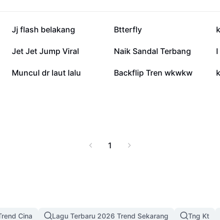
152.7K
63.2K
Jj flash belakang
Btterfly
k
24.8K
21.4K
Jet Jet Jump Viral
Naik Sandal Terbang
I
5.7K
4.4K
Muncul dr laut lalu
Backflip Tren wkwkw
1
Trend Cina
Lagu Terbaru 2026 Trend Sekarang
Tng Kt