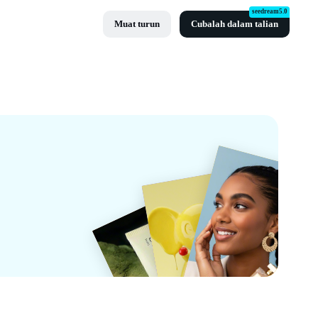
seedream5.0
Muat turun
Cubalah dalam talian