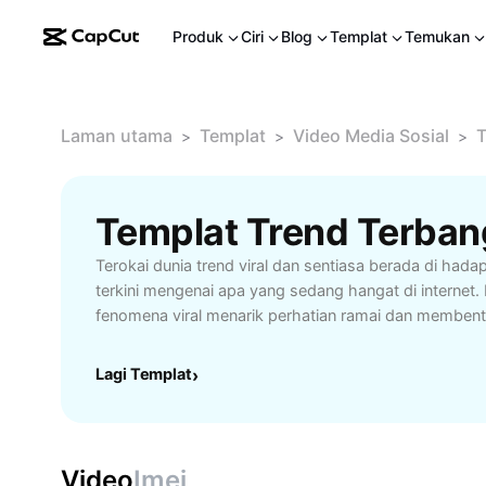
Produk
Ciri
Blog
Templat
Temukan
Laman utama
Templat
Video Media Sosial
T
>
>
>
Templat Trend Terba
Terokai dunia trend viral dan sentiasa berada di ha
terkini mengenai apa yang sedang hangat di internet
fenomena viral menarik perhatian ramai dan membentu
meme, video dan cabaran trending yang menguasai pl
Pelajari tip mengenal pasti trend baru lebih awal sert
Lagi Templat
›
atau memanfaatkannya demi pertumbuhan peribadi at
untuk pencipta kandungan, pemasar dan penggemar y
meningkatkan kehadiran dan interaksi online. Kekal b
peluang melalui trend viral. Mulakan pencarian trend vira
Video
Imej