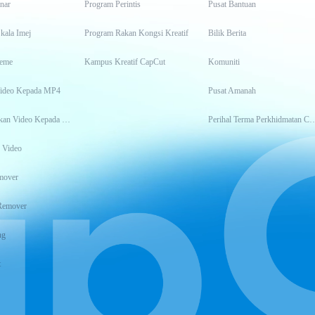
inar
Program Perintis
Pusat Bantuan
kala Imej
Program Rakan Kongsi Kreatif
Bilik Berita
eme
Kampus Kreatif CapCut
Komuniti
Video Kepada MP4
Pusat Amanah
Transkripsikan Video Kepada Teks
Perihal Terma Perkhidm
 Video
mover
Remover
ng
t