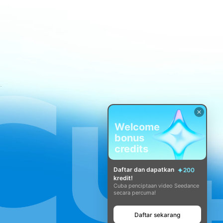
atan CapCut
Welcome
bonus
credits
Daftar dan dapatkan
200
kredit!
Cuba penciptaan video Seedance
secara percuma!
Daftar sekarang