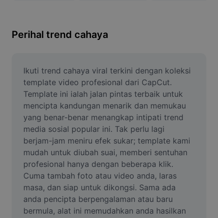
Alih keluar latar imej
Gabungan imej
Perihal trend cahaya
Peningkat Imej
Ubah Saiz Imej
Ikuti trend cahaya viral terkini dengan koleksi 
template video profesional dari CapCut. 
Editor Gambar Dalam Talian
Template ini ialah jalan pintas terbaik untuk 
mencipta kandungan menarik dan memukau 
Penjana Meme
yang benar-benar menangkap intipati trend 
media sosial popular ini. Tak perlu lagi 
AI Text Remover
berjam-jam meniru efek sukar; template kami 
AI People Remover
mudah untuk diubah suai, memberi sentuhan 
profesional hanya dengan beberapa klik. 
AI Inpainting
Cuma tambah foto atau video anda, laras 
masa, dan siap untuk dikongsi. Sama ada 
Face Cutout
anda pencipta berpengalaman atau baru 
bermula, alat ini memudahkan anda hasilkan 