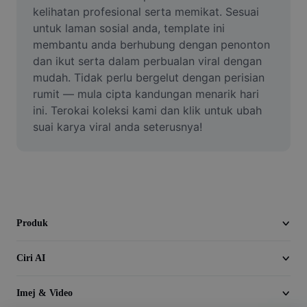
Video
kelihatan profesional serta memikat. Sesuai 
untuk laman sosial anda, template ini 
Alih keluar latar video
membantu anda berhubung dengan penonton 
dan ikut serta dalam perbualan viral dengan 
Pertingkat kualiti
mudah. Tidak perlu bergelut dengan perisian 
rumit — mula cipta kandungan menarik hari 
Editor Video
ini. Terokai koleksi kami dan klik untuk ubah 
Pangkas Video
suai karya viral anda seterusnya!
Tambahkan Sari Kata pada Video
Penukar Video
Produk
Ciri AI
Imej & Video