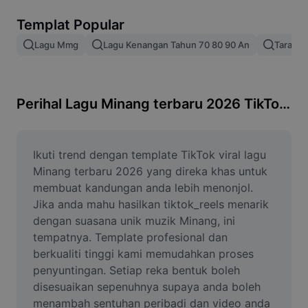
Alih keluar latar imej
Templat Popular
Gabungan imej
Lagu Mmg
Lagu Kenangan Tahun 70 80 90 An
Taragak
Peningkat Imej
Ubah Saiz Imej
Perihal Lagu Minang terbaru 2026 TikTok viral
Editor Gambar Dalam Talian
Penjana Meme
Ikuti trend dengan template TikTok viral lagu 
Minang terbaru 2026 yang direka khas untuk 
AI Text Remover
membuat kandungan anda lebih menonjol. 
Jika anda mahu hasilkan tiktok_reels menarik 
AI People Remover
dengan suasana unik muzik Minang, ini 
tempatnya. Template profesional dan 
AI Inpainting
berkualiti tinggi kami memudahkan proses 
Face Cutout
penyuntingan. Setiap reka bentuk boleh 
disesuaikan sepenuhnya supaya anda boleh 
menambah sentuhan peribadi dan video anda 