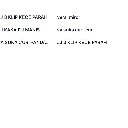
40.2K
34K
JJ 3 KLIP KECE PARAH
versi miror
15.1K
13.3K
JJ KAKA PU MANIS
sa suka curi-curi
1.8K
966
SA SUKA CURI PANDANG
JJ 3 KLIP KECE PARAH