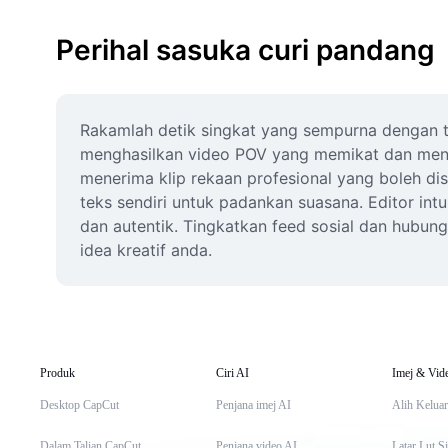
Perihal sasuka curi pandang
Rakamlah detik singkat yang sempurna dengan te
menghasilkan video POV yang memikat dan menya
menerima klip rekaan profesional yang boleh di
teks sendiri untuk padankan suasana. Editor int
dan autentik. Tingkatkan feed sosial dan hubun
idea kreatif anda.
Produk
Ciri AI
Imej & Vid
Desktop CapCut
Penjana imej AI
Alih Keluar
Dalam Talian CapCut
Penjana video AI
Latar Lut S