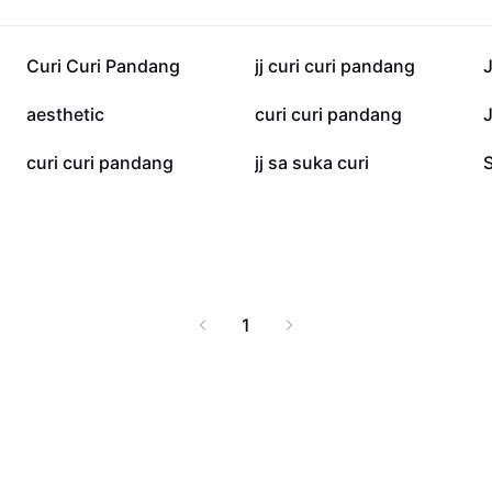
182.6K
50K
Curi Curi Pandang
jj curi curi pandang
20.2K
16.3K
aesthetic
curi curi pandang
3.3K
1.9K
curi curi pandang
jj sa suka curi
1