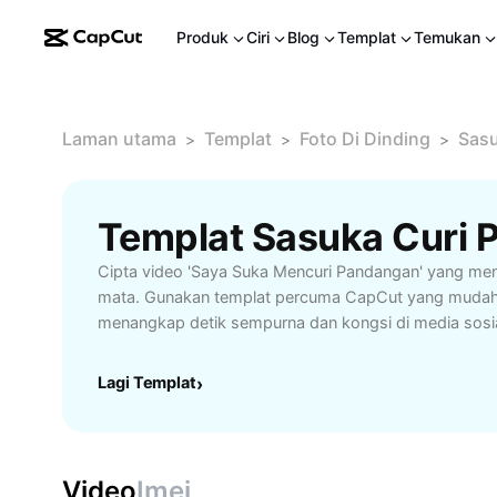
Produk
Ciri
Blog
Templat
Temukan
Laman utama
Templat
Foto Di Dinding
Sasu
>
>
>
Cipta video 'Saya Suka Mencuri Pandangan' yang me
mata. Gunakan templat percuma CapCut yang mudah 
menangkap detik sempurna dan kongsi di media sosia
Lagi Templat
›
Video
Imej