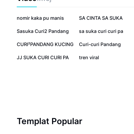
2.1J
718.3K
nomir kaka pu manis
SA CINTA SA SUKA
34K
23.7K
Sasuka Curi2 Pandang
sa suka curi curi pa
3.4K
3.4K
CURI²PANDANG KUCING
Curi-curi Pandang
448
368
JJ SUKA CURI CURI PA
tren viral
Templat Popular