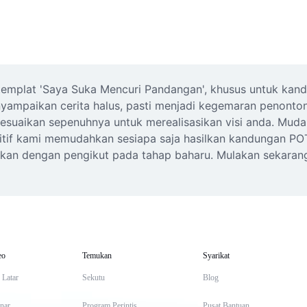
mplat 'Saya Suka Mencuri Pandangan', khusus untuk kandung
mpaikan cerita halus, pasti menjadi kegemaran penonton 
sesuaikan sepenuhnya untuk merealisasikan visi anda. Muda
uitif kami memudahkan sesiapa saja hasilkan kandungan POTV 
gkan dengan pengikut pada tahap baharu. Mulakan sekarang 
eo
Temukan
Syarikat
 Latar
Sekutu
Blog
inar
Program Perintis
Pusat Bantuan