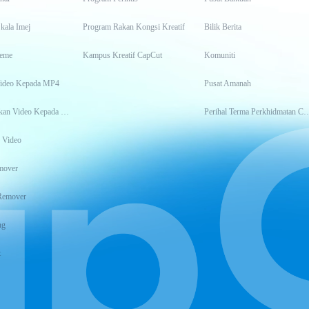
kala Imej
Program Rakan Kongsi Kreatif
Bilik Berita
eme
Kampus Kreatif CapCut
Komuniti
Video Kepada MP4
Pusat Amanah
Transkripsikan Video Kepada Teks
Perihal Terma Perkhidm
 Video
mover
Remover
ng
t