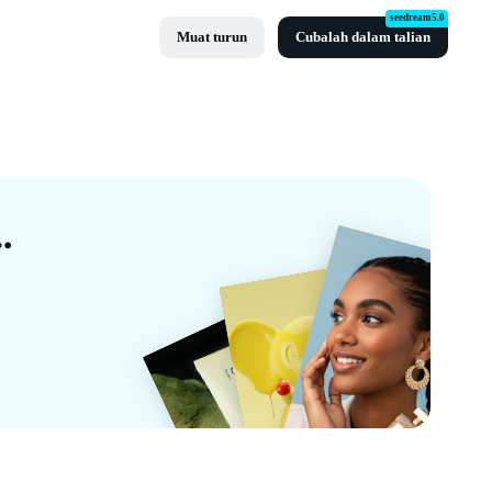
seedream5.0
Muat turun
Cubalah dalam talian
g Percuma Oleh CapCut