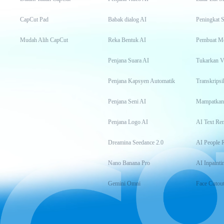
CapCut Pad
Babak dialog AI
Peningkat S
Mudah Alih CapCut
Reka Bentuk AI
Pembuat M
Penjana Suara AI
Tukarkan 
Penjana Kapsyen Automatik
Penjana Seni AI
Mampatkan
Penjana Logo AI
AI Text Re
Dreamina Seedance 2.0
AI People 
Nano Banana Pro
AI Inpainti
Gemini Omni
Face Cutou