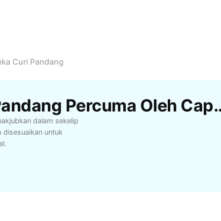
ka Curi Pandang
Templat Sasuka Curi Pandan
nakjubkan dalam sekelip
disesuaikan untuk
l.