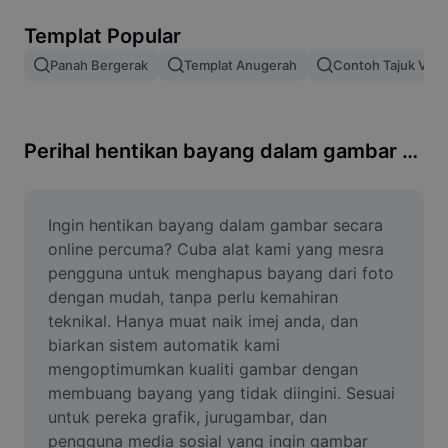
Alih keluar latar imej
Templat Popular
Gabungan imej
Panah Bergerak
Templat Anugerah
Contoh Tajuk Vide
Peningkat Imej
Ubah Saiz Imej
Perihal hentikan bayang dalam gambar online percuma
Editor Gambar Dalam Talian
Penjana Meme
Ingin hentikan bayang dalam gambar secara 
online percuma? Cuba alat kami yang mesra 
AI Text Remover
pengguna untuk menghapus bayang dari foto 
dengan mudah, tanpa perlu kemahiran 
AI People Remover
teknikal. Hanya muat naik imej anda, dan 
biarkan sistem automatik kami 
AI Inpainting
mengoptimumkan kualiti gambar dengan 
Face Cutout
membuang bayang yang tidak diingini. Sesuai 
untuk pereka grafik, jurugambar, dan 
pengguna media sosial yang ingin gambar 