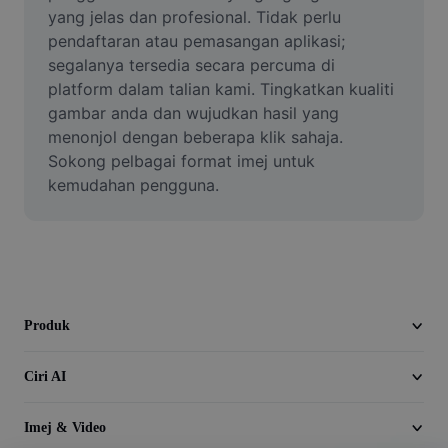
Video
yang jelas dan profesional. Tidak perlu 
pendaftaran atau pemasangan aplikasi; 
Alih keluar latar video
segalanya tersedia secara percuma di 
platform dalam talian kami. Tingkatkan kualiti 
Pertingkat kualiti
gambar anda dan wujudkan hasil yang 
menonjol dengan beberapa klik sahaja. 
Editor Video
Sokong pelbagai format imej untuk 
Pangkas Video
kemudahan pengguna.
Tambahkan Sari Kata pada Video
Penukar Video
Produk
Ciri AI
Imej & Video