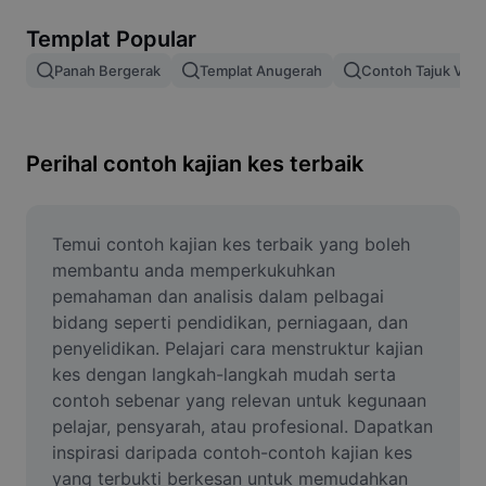
Alih keluar latar imej
Templat Popular
Gabungan imej
Panah Bergerak
Templat Anugerah
Contoh Tajuk Vide
Peningkat Imej
Ubah Saiz Imej
Perihal contoh kajian kes terbaik
Editor Gambar Dalam Talian
Penjana Meme
Temui contoh kajian kes terbaik yang boleh 
membantu anda memperkukuhkan 
AI Text Remover
pemahaman dan analisis dalam pelbagai 
bidang seperti pendidikan, perniagaan, dan 
AI People Remover
penyelidikan. Pelajari cara menstruktur kajian 
kes dengan langkah-langkah mudah serta 
AI Inpainting
contoh sebenar yang relevan untuk kegunaan 
Face Cutout
pelajar, pensyarah, atau profesional. Dapatkan 
inspirasi daripada contoh-contoh kajian kes 
yang terbukti berkesan untuk memudahkan 