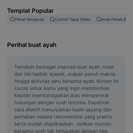
Alih keluar latar imej
Templat Popular
Gabungan imej
Panah Bergerak
Contoh Tajuk Video
Anak Panah Berg
Peningkat Imej
Ubah Saiz Imej
Perihal buat ayah
Editor Gambar Dalam Talian
Penjana Meme
Temukan berbagai inspirasi buat ayah, mulai 
dari ide hadiah spesial, ucapan penuh makna, 
AI Text Remover
hingga aktivitas seru bersama ayah. Konten ini 
cocok untuk kamu yang ingin memberikan 
AI People Remover
kejutan membahagiakan atau mempererat 
hubungan dengan ayah tercinta. Dapatkan 
AI Inpainting
cara efektif menunjukkan kasih sayang dan 
Face Cutout
perhatian melalui rekomendasi yang praktis 
serta mudah diaplikasikan. Jadikan momen 
bersama ayah tak terlupakan dengan tips 