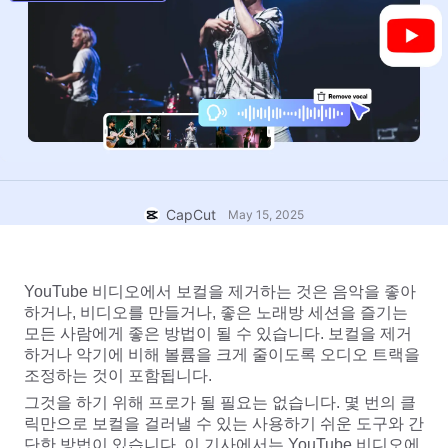
비즈니스 템플릿
도움말
마케팅
보안 센터
텍스트 및 오디오
라이프스타일 및 브이로그
산업 템플릿
고객 지원 센터
자동 캡션
사용자 지정 디자인
요약 템플릿
캡션 템플릿
더 보기
공지
음성 인식
CapCut 서비스 약관 정보
CapCut
May 15, 2025
텍스트에서 음성으로
리소스
Dreamina Seedance 2.0 Launch
튜토리얼 가이드
사용자 지정 음성
YouTube 비디오에서 보컬을 제거하는 것은 음악을 좋아
시장 동향
음성 보정
하거나, 비디오를 만들거나, 좋은 노래방 세션을 즐기는 
모든 사람에게 좋은 방법이 될 수 있습니다. 보컬을 제거
주요 추천
노이즈 제거
하거나 악기에 비해 볼륨을 크게 줄이도록 오디오 트랙을 
조정하는 것이 포함됩니다.
CapCut 열기
템플릿 트렌드 및 팁
그것을 하기 위해 프로가 될 필요는 없습니다. 몇 번의 클
이미지
릭만으로 보컬을 걸러낼 수 있는 사용하기 쉬운 도구와 간
더 보기
단한 방법이 있습니다. 이 기사에서는 YouTube 비디오에