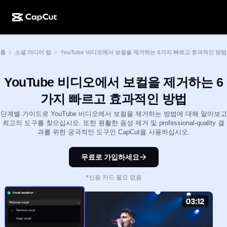
AI로 만들기
기능
정보
홈
소셜 미디어 팁
YouTube 비디오에서 보컬을 제거하는 6가지 빠르고 효과적인 방법
CapCut 데스크톱
소셜 미디어 템플릿
AI 디자인
AI 도구
커뮤니티
CapCut 온라인
홀리데이 템플릿
YouTube 비디오에서 보컬을 제거하는 6
동영상 스튜디오
동영상 에디터 및 생성기
CapCut Pad
가지 빠르고 효과적인 방법
더 보기
이니셔티브
AI 동영상 생성기
이미지 에디터 및 생성기
단계별 가이드로 YouTube 비디오에서 보컬을 제거하는 방법에 대해 알아보고
CapCut 모바일
최고의 도구를 찾으십시오. 또한 원활한 음성 제거 및 professional-quality 결
제휴 사용자
과를 위한 궁극적인 도구인 CapCut을 사용하십시오.
AI 이미지 생성기
음성 생성기 및 에디터
Dreamina AI
캘린더 템플릿
개척자 프로그램
AI 이미지 보정기
무료로 가입하세요
더 보기
Pippit AI
기념일 템플릿
크리에이티브 파트너 프로그램
Dreamina Seedance 2.5
*신용 카드 필요 없음
CapCut 크리에이티브 캠퍼스
사용 사례
Nano Banana Pro
효과 템플릿
소셜 미디어
Gemini Omni