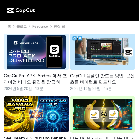
홈
블로그
Resource
편집 팁
AI로 만들기
기능
정보
CapCut 데스크톱
소셜 미디어 템플릿
AI 디자인
AI 도구
커뮤니티
CapCut 온라인
홀리데이 템플릿
동영상 스튜디오
동영상 에디터 및 생성기
CapCut Pad
더 보기
이니셔티브
AI 동영상 생성기
이미지 에디터 및 생성기
CapCut 모바일
CapCutPro APK: Android에서 프
CapCut 템플릿 만드는 방법: 콘텐
제휴 사용자
AI 이미지 생성기
음성 생성기 및 에디터
리미엄 비디오 편집을 잠금 해제
츠를 바이럴로 만드세요
Dreamina AI
캘린더 템플릿
하는 안전하고 공식적인 방법
2026년 5월 20일 · 13분
2025년 12월 29일 · 15분
개척자 프로그램
AI 이미지 보정기
더 보기
Pippit AI
기념일 템플릿
크리에이티브 파트너 프로그램
Dreamina Seedance 2.5
CapCut 크리에이티브 캠퍼스
사용 사례
Nano Banana Pro
효과 템플릿
소셜 미디어
Gemini Omni
SeeDream 4.5 vs Nano Banana
나노 바나나 프로 비교 나노 바나