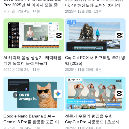
비즈니스 템플릿
도움말
Pro: 2025년 AI 이미지 모델 종합
마케팅
나: 4K 해상도와 코어의 차이점
비교
보안 센터
2025년 12월 4일 · 14분
2025년 12월 3일 · 13분
텍스트 및 오디오
라이프스타일 및 브이로그
산업 템플릿
고객 지원 센터
자동 캡션
사용자 지정 디자인
요약 템플릿
캡션 템플릿
더 보기
공지
음성 인식
CapCut 서비스 약관 정보
AI 캐릭터 음성 생성기: 캐릭터를
CapCut PC에서 키프레임 추가 방
위한 독특한 음성 만들기
법 (2025)
텍스트에서 음성으로
리소스
Dreamina Seedance 2.0 Launch
2025년 12월 2일 · 11분
2025년 11월 26일 · 9분
튜토리얼 가이드
사용자 지정 음성
시장 동향
음성 보정
주요 추천
노이즈 제거
CapCut 열기
템플릿 트렌드 및 팁
Google Nano Banana 2 AI –
전문가 수준의 편집을 위한
이미지
Gemini 3 Pro를 활용한 고급 이미
CapCut Pro 다운로드 | 초보자를
더 보기
지 편집
위한 궁극의 가이드
2025년 11월 24일 · 5분
2025년 11월 20일 · 6분