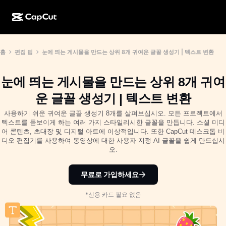
AI로 만들기
기능
정보
홈
편집 팁
눈에 띄는 게시물을 만드는 상위 8개 귀여운 글꼴 생성기 | 텍스트 변환
CapCut 데스크톱
소셜 미디어 템플릿
AI 디자인
AI 도구
커뮤니티
CapCut 온라인
홀리데이 템플릿
눈에 띄는 게시물을 만드는 상위 8개 귀여
동영상 스튜디오
동영상 에디터 및 생성기
CapCut Pad
운 글꼴 생성기 | 텍스트 변환
더 보기
이니셔티브
AI 동영상 생성기
이미지 에디터 및 생성기
사용하기 쉬운 귀여운 글꼴 생성기 8개를 살펴보십시오. 모든 프로젝트에서
CapCut 모바일
텍스트를 돋보이게 하는 여러 가지 스타일리시한 글꼴을 만듭니다. 소셜 미디
제휴 사용자
어 콘텐츠, 초대장 및 디지털 아트에 이상적입니다. 또한 CapCut 데스크톱 비
AI 이미지 생성기
음성 생성기 및 에디터
Dreamina AI
디오 편집기를 사용하여 동영상에 대한 사용자 지정 AI 글꼴을 쉽게 만드십시
캘린더 템플릿
개척자 프로그램
오.
AI 이미지 보정기
더 보기
Pippit AI
기념일 템플릿
크리에이티브 파트너 프로그램
무료로 가입하세요
Dreamina Seedance 2.5
CapCut 크리에이티브 캠퍼스
사용 사례
*신용 카드 필요 없음
Nano Banana Pro
효과 템플릿
소셜 미디어
Gemini Omni