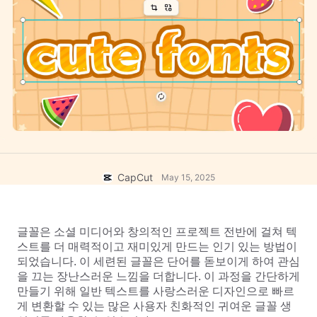
비즈니스 템플릿
도움말
마케팅
보안 센터
텍스트 및 오디오
라이프스타일 및 브이로그
산업 템플릿
고객 지원 센터
자동 캡션
사용자 지정 디자인
요약 템플릿
캡션 템플릿
더 보기
공지
음성 인식
CapCut 서비스 약관 정보
텍스트에서 음성으로
리소스
Dreamina Seedance 2.0 Launch
CapCut
May 15, 2025
튜토리얼 가이드
사용자 지정 음성
시장 동향
음성 보정
글꼴은 소셜 미디어와 창의적인 프로젝트 전반에 걸쳐 텍
주요 추천
노이즈 제거
스트를 더 매력적이고 재미있게 만드는 인기 있는 방법이 
되었습니다. 이 세련된 글꼴은 단어를 돋보이게 하여 관심
CapCut 열기
템플릿 트렌드 및 팁
을 끄는 장난스러운 느낌을 더합니다. 이 과정을 간단하게 
만들기 위해 일반 텍스트를 사랑스러운 디자인으로 빠르
이미지
게 변환할 수 있는 많은 사용자 친화적인 귀여운 글꼴 생
더 보기