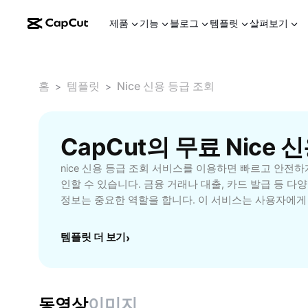
제품
기능
블로그
템플릿
살펴보기
홈
템플릿
Nice 신용 등급 조회
>
>
CapCut의 무료 Nice
nice 신용 등급 조회 서비스를 이용하면 빠르고 안전하
인할 수 있습니다. 금융 거래나 대출, 카드 발급 등 다
정보는 중요한 역할을 합니다. 이 서비스는 사용자에게
내역을 제공하여 현재 신용 상태를 객관적으로 파악할 
쉽고 간편한 인터페이스를 통해 조회 절차가 간소화되
템플릿 더 보기
›
손쉽게 접근할 수 있습니다. 나이스 신용 등급 조회를 
으로 관리함으로써 대출 가능성이나 금리 조건 개선, 금
혜택을 누릴 수 있습니다. 또한 신용 등급의 변동 이력
내도 함께 제공되어, 미래의 신용 목표 설정과 관리를 
동영상
이미지