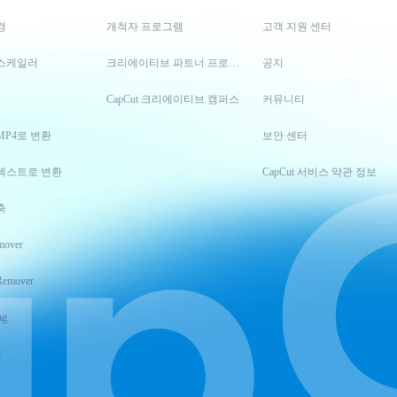
경
개척자 프로그램
고객 지원 센터
스케일러
크리에이티브 파트너 프로그램
공지
CapCut 크리에이티브 캠퍼스
커뮤니티
MP4로 변환
보안 센터
텍스트로 변환
CapCut 서비스 약관 정보
축
mover
Remover
ng
t