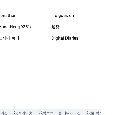
6.3만
1.9만
Jonathan
life goes on
821
572
Mana Heng925’s
起勢
12
11
코지님 눔나
Digital Diaries
메이션
레이아웃
텍스트 이동 애니메이션
불 텍스트 애