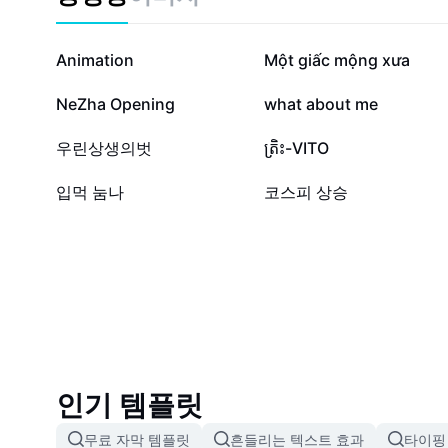
다. 개인 금융 관리에 관심 있는 사회초년생, 대출 계획
희망하는 사용자 등 모든 분들께 강력히 추천하는 신용
금 바로 나이스 신용 등급 조회로 자신의 금융 경쟁력
63.5만
35.2만
Animation
Một giấc mộng xưa
4.6천
2.5천
NeZha Opening
what about me
528
448
우린상생의벗
ត្រិះ-VITO
6
0
입먹 눔나
코스피 상승
인기 템플릿
무료 자막 템플릿
흔들리는 텍스트 효과
타이핑