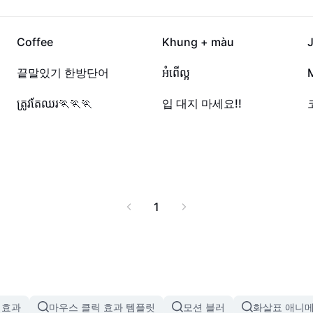
이 있는 분, 카드 발급을
 조회 서비스입니다. 지
을 높여보세요.
12.7만
11.6만
Coffee
Khung + màu
2천
1.4천
끝말있기 한방단어
អំពើល្អ
419
300
ត្រូវតែឈរ🏃🏃🏃
입 대지 마세요!!
1
 효과
마우스 클릭 효과 템플릿
모션 블러
화살표 애니