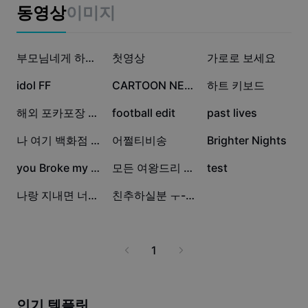
비즈니스 템플릿
동영상
이미지
마케팅
보안 센터
텍스트 및 오디오
라이프스타일 및 브이로그
4.3만
3.2만
2.6만
산업 템플릿
고객 지원 센터
부모님네게 하고 싶은 말
첫영상
가로로 보세요
자동 캡션
사용자 지정 디자인
9천
7.5천
6.3천
idol FF
CARTOON NETWORK
하트 키보드
요약 템플릿
캡션 템플릿
더 보기
공지
6.2천
3.4천
3.2천
해외 포카포장 영상 나눔
football edit
past lives
음성 인식
CapCut 서비스 약관 정보
1.3천
621
446
나 여기 백화점 관리자야
어쩔티비송
Brighter Nights
텍스트에서 음성으로
리소스
Dreamina Seedance 2.0 Launch
387
52
33
you Broke my Heart
모든 여왕드리 왕좌에...
test
튜토리얼 가이드
사용자 지정 음성
20
12
나랑 지내면 너도 접을것 같단 소리야
친추하실분 ㅜ-ㅜ
시장 동향
음성 보정
주요 추천
노이즈 제거
1
템플릿 트렌드 및 팁
이미지
더 보기
인기 템플릿