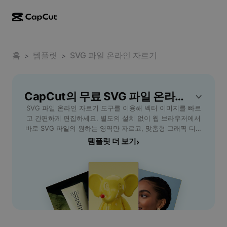
AI로 만들기
기능
정보
CapCut 데스크톱
홈
소셜 미디어 템플릿
템플릿
SVG 파일 온라인 자르기
>
>
AI 디자인
AI 도구
커뮤니티
CapCut 온라인
홀리데이 템플릿
동영상 스튜디오
동영상 에디터 및 생성기
CapCut의 무료 SVG 파일 온라인 자르기 템플릿
CapCut Pad
더 보기
이니셔티브
SVG 파일 온라인 자르기 도구를 이용해 벡터 이미지를 빠르
AI 동영상 생성기
이미지 에디터 및 생성기
CapCut 모바일
고 간편하게 편집하세요. 별도의 설치 없이 웹 브라우저에서
제휴 사용자
바로 SVG 파일의 원하는 영역만 자르고, 맞춤형 그래픽 디자
AI 이미지 생성기
음성 생성기 및 에디터
Dreamina AI
인이나 프레젠테이션 자료 준비에 활용할 수 있습니다. 누구
템플릿 더 보기
›
캘린더 템플릿
개척자 프로그램
나 쉽게 사용할 수 있어 초보 디자이너부터 전문가까지 모두
AI 이미지 보정기
더 보기
Pippit AI
에게 적합합니다. CapCut의 강력한 온라인 도구로 파일 호환
기념일 템플릿
성 문제 없이 SVG 파일을 자유롭게 수정하고, 결과물을 고품
크리에이티브 파트너 프로그램
Dreamina Seedance 2.5
질로 저장하세요. 직관적인 인터페이스와 실시간 미리보기를
제공해 빠르고 효율적인 작업이 가능합니다. 웹 기반 서비스
CapCut 크리에이티브 캠퍼스
사용 사례
Nano Banana Pro
로 Mac, Windows 등 다양한 운영 체제에서 접근이 가능하
효과 템플릿
며, 팀 프로젝트나 개인 작업 모두에 이상적입니다.
소셜 미디어
Gemini Omni
도움말