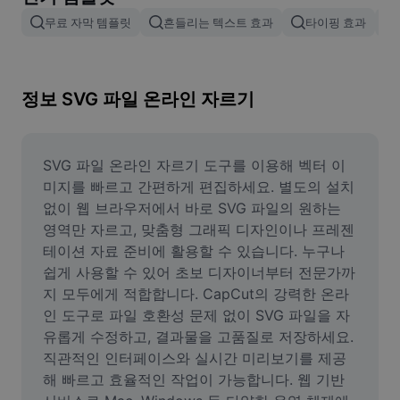
이미지 배경 삭제
무료 자막 템플릿
흔들리는 텍스트 효과
타이핑 효과
이미지 병합
이미지 보정기
정보 SVG 파일 온라인 자르기
이미지 비율 조정
온라인 사진 에디터
SVG 파일 온라인 자르기 도구를 이용해 벡터 이
미지를 빠르고 간편하게 편집하세요. 별도의 설치 
밈 생성기
없이 웹 브라우저에서 바로 SVG 파일의 원하는 
영역만 자르고, 맞춤형 그래픽 디자인이나 프레젠
AI Text Remover
테이션 자료 준비에 활용할 수 있습니다. 누구나 
쉽게 사용할 수 있어 초보 디자이너부터 전문가까
AI People Remover
지 모두에게 적합합니다. CapCut의 강력한 온라
AI Inpainting
인 도구로 파일 호환성 문제 없이 SVG 파일을 자
유롭게 수정하고, 결과물을 고품질로 저장하세요. 
Face Cutout
직관적인 인터페이스와 실시간 미리보기를 제공
해 빠르고 효율적인 작업이 가능합니다. 웹 기반 