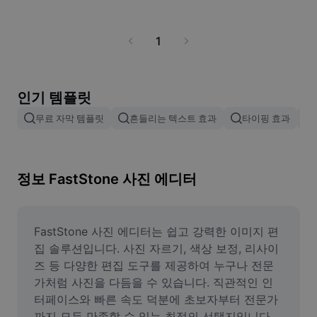
비즈니스 템플릿
마케팅
보안 센터
텍스트 및 오디오
1
라이프스타일 및 브이로그
산업 템플릿
고객 지원 센터
자동 캡션
사용자 지정 디자인
요약 템플릿
인기 템플릿
캡션 템플릿
더 보기
공지
무료 자막 템플릿
흔들리는 텍스트 효과
타이핑 효과
음성 인식
CapCut 서비스 약관 정보
텍스트에서 음성으로
리소스
Dreamina Seedance 2.0 Launch
정보 FastStone 사진 에디터
튜토리얼 가이드
사용자 지정 음성
시장 동향
음성 보정
FastStone 사진 에디터는 쉽고 강력한 이미지 편
주요 추천
노이즈 제거
집 솔루션입니다. 사진 자르기, 색상 보정, 리사이
즈 등 다양한 편집 도구를 제공하여 누구나 전문
템플릿 트렌드 및 팁
가처럼 사진을 다듬을 수 있습니다. 직관적인 인
이미지
터페이스와 빠른 속도 덕분에 초보자부터 전문가
더 보기
까지 모두 만족할 수 있는 최적의 선택지입니다. 