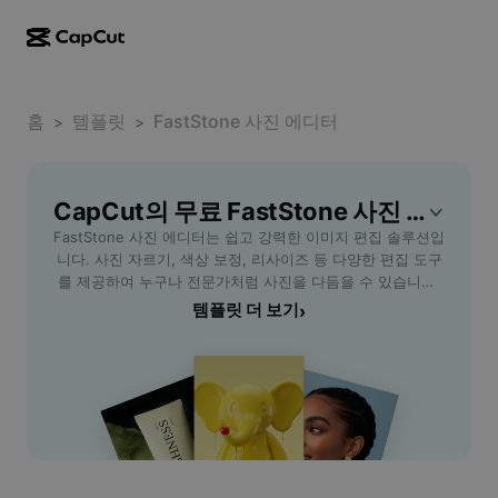
AI로 만들기
기능
정보
CapCut 데스크톱
홈
소셜 미디어 템플릿
템플릿
FastStone 사진 에디터
>
>
AI 디자인
AI 도구
커뮤니티
CapCut 온라인
홀리데이 템플릿
동영상 스튜디오
동영상 에디터 및 생성기
CapCut의 무료 FastStone 사진 에디터 템플릿
CapCut Pad
더 보기
이니셔티브
FastStone 사진 에디터는 쉽고 강력한 이미지 편집 솔루션입
AI 동영상 생성기
이미지 에디터 및 생성기
CapCut 모바일
니다. 사진 자르기, 색상 보정, 리사이즈 등 다양한 편집 도구
제휴 사용자
를 제공하여 누구나 전문가처럼 사진을 다듬을 수 있습니다.
AI 이미지 생성기
음성 생성기 및 에디터
Dreamina AI
직관적인 인터페이스와 빠른 속도 덕분에 초보자부터 전문가
템플릿 더 보기
›
캘린더 템플릿
개척자 프로그램
까지 모두 만족할 수 있는 최적의 선택지입니다. 사진 보정이
AI 이미지 보정기
더 보기
Pippit AI
필요한 블로그 운영자, SNS 사용자, 업무용 프레젠테이션을
기념일 템플릿
준비하는 분들에게 FastStone 사진 에디터는 효율적인 워크
크리에이티브 파트너 프로그램
Dreamina Seedance 2.5
플로우와 뛰어난 결과물을 제공합니다. 무료로 사용할 수 있
으며 배치 변환, 워터마크 추가, 다양한 파일 포맷 지원 등 폭
CapCut 크리에이티브 캠퍼스
사용 사례
Nano Banana Pro
넓은 기능을 경험해보세요. 지금 FastStone 사진 에디터를
효과 템플릿
사용해 고퀄리티 이미지를 쉽고 빠르게 완성해보세요.
소셜 미디어
Gemini Omni
도움말