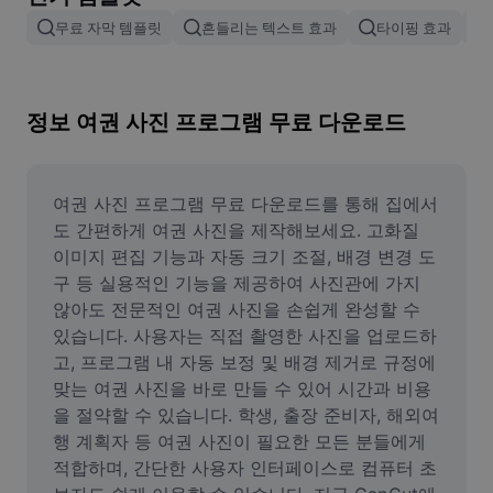
이미지 배경 삭제
무료 자막 템플릿
흔들리는 텍스트 효과
타이핑 효과
이미지 병합
이미지 보정기
정보 여권 사진 프로그램 무료 다운로드
이미지 비율 조정
온라인 사진 에디터
여권 사진 프로그램 무료 다운로드를 통해 집에서
도 간편하게 여권 사진을 제작해보세요. 고화질 
밈 생성기
이미지 편집 기능과 자동 크기 조절, 배경 변경 도
구 등 실용적인 기능을 제공하여 사진관에 가지 
AI Text Remover
않아도 전문적인 여권 사진을 손쉽게 완성할 수 
있습니다. 사용자는 직접 촬영한 사진을 업로드하
AI People Remover
고, 프로그램 내 자동 보정 및 배경 제거로 규정에 
AI Inpainting
맞는 여권 사진을 바로 만들 수 있어 시간과 비용
을 절약할 수 있습니다. 학생, 출장 준비자, 해외여
Face Cutout
행 계획자 등 여권 사진이 필요한 모든 분들에게 
적합하며, 간단한 사용자 인터페이스로 컴퓨터 초