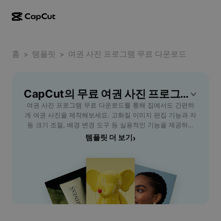
AI로 만들기
기능
정보
CapCut 데스크톱
홈
소셜 미디어 템플릿
템플릿
여권 사진 프로그램 무료 다운로드
>
>
AI 디자인
AI 도구
커뮤니티
CapCut 온라인
홀리데이 템플릿
동영상 스튜디오
동영상 에디터 및 생성기
CapCut의 무료 여권 사진 프로그램 무료 다운로드 템플릿
CapCut Pad
더 보기
이니셔티브
여권 사진 프로그램 무료 다운로드를 통해 집에서도 간편하
AI 동영상 생성기
이미지 에디터 및 생성기
CapCut 모바일
게 여권 사진을 제작해보세요. 고화질 이미지 편집 기능과 자
제휴 사용자
동 크기 조절, 배경 변경 도구 등 실용적인 기능을 제공하여
AI 이미지 생성기
음성 생성기 및 에디터
Dreamina AI
사진관에 가지 않아도 전문적인 여권 사진을 손쉽게 완성할
템플릿 더 보기
›
캘린더 템플릿
개척자 프로그램
수 있습니다. 사용자는 직접 촬영한 사진을 업로드하고, 프로
AI 이미지 보정기
더 보기
Pippit AI
그램 내 자동 보정 및 배경 제거로 규정에 맞는 여권 사진을
기념일 템플릿
바로 만들 수 있어 시간과 비용을 절약할 수 있습니다. 학생,
크리에이티브 파트너 프로그램
Dreamina Seedance 2.5
출장 준비자, 해외여행 계획자 등 여권 사진이 필요한 모든 분
들에게 적합하며, 간단한 사용자 인터페이스로 컴퓨터 초보
CapCut 크리에이티브 캠퍼스
사용 사례
Nano Banana Pro
자도 쉽게 이용할 수 있습니다. 지금 CapCut에서 여권 사진
효과 템플릿
프로그램을 무료로 다운로드하고, 빠르고 안전하게 여권 사
소셜 미디어
Gemini Omni
진을 완성해보세요.
도움말