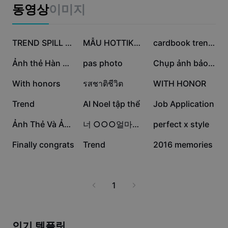
비즈니스 템플릿
동영상
이미지
마케팅
보안 센터
텍스트 및 오디오
라이프스타일 및 브이로그
69.2만
54.1만
32.7만
산업 템플릿
고객 지원 센터
TREND SPILL NILAI
MẪU HOTTIKTOK 2 ẢNH
cardbook trend tik
자동 캡션
사용자 지정 디자인
29.1만
10.8만
7.2만
Ảnh thẻ Hàn Quốc
pas photo
Chụp ảnh bảo tàng
요약 템플릿
캡션 템플릿
더 보기
공지
6.7만
3.7만
2.1만
With honors
รสชาติชีวิต
WITH HONOR
음성 인식
CapCut 서비스 약관 정보
1.5만
1.1만
1.1만
Trend
AI Noel tập thể
Job Application
텍스트에서 음성으로
리소스
Dreamina Seedance 2.0 Launch
9.3천
5.9천
4.1천
Ảnh Thẻ Và Ảnh Chụp
너 ○○○얼마나 좋아해?
perfect x style
튜토리얼 가이드
사용자 지정 음성
3.8천
3.2천
990
Finally congrats
Trend
2016 memories
시장 동향
음성 보정
주요 추천
노이즈 제거
1
템플릿 트렌드 및 팁
이미지
더 보기
인기 템플릿