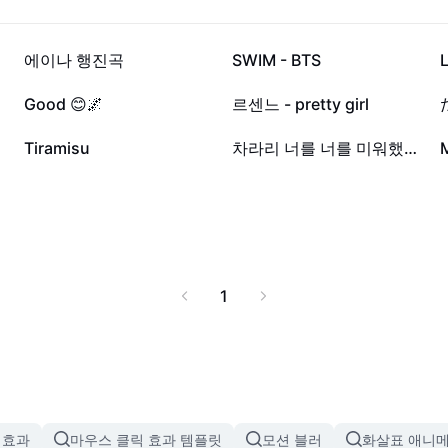
2.7천
1.6천
에이나 행진곡
SWIM - BTS
876
858
Good 😊🌌
르센느 - pretty girl
188
79
Tiramisu
차라리 너를 너를 미워했다면
1
 효과
마우스 클릭 효과 템플릿
모션 블러
화살표 애니