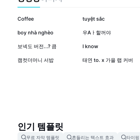
12.6만
12만
Coffee
tuyệt sắc
1.1천
894
boy nhà nghèo
우Aㅏ할꺼야
532
230
보넥도 버전...? 큼
I know
0
0
캠컷더머니 서밥
태연 to. x 가을 랩 커버
인기 템플릿
무료 자막 템플릿
흔들리는 텍스트 효과
타이핑