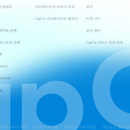
스케일러
크리에이티브 파트너 프로그램
공지
CapCut 크리에이티브 캠퍼스
커뮤니티
MP4로 변환
보안 센터
텍스트로 변환
CapCut 서비스 약관 정보
축
mover
Remover
ng
t
이터 서비스 약관
디지털 서비스법
커뮤니티 가이드라인
개인정보 보호 선