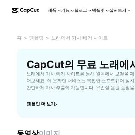
제품
기능
블로그
템플릿
살펴보기
홈
템플릿
노래에서 가사 빼기 사이트
>
>
CapCut의 무료 노래에
노래에서 가사 빼기 사이트를 통해 원곡에서 보컬을 제
어보세요. 이 온라인 서비스는 복잡한 소프트웨어 설치
간단하게 가사 추출이 가능합니다. 무손실 음원 품질을
릭 한 번으로 노래에서 가사를 빼고 반주 트랙을 활용할
버, 연습용 반주, 파티 및 공연 준비 등 다양한 용도로
템플릿 더 보기
›
쉽게 따라할 수 있는 직관적인 인터페이스와 빠른 처리
래에서 가사 빼기 사이트만 있으면 언제 어디서나 스
세요. 지금 CapCut AI 도구로 음악 작업을 한 단계 
동영상
이미지