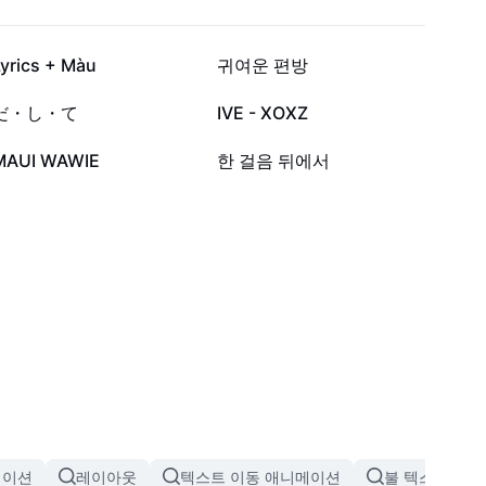
1.3천
1.1천
Lyrics + Màu
귀여운 편방
669
544
だ・し・て
IVE - XOXZ
11
2
MAUI WAWIE
한 걸음 뒤에서
메이션
레이아웃
텍스트 이동 애니메이션
불 텍스트 애