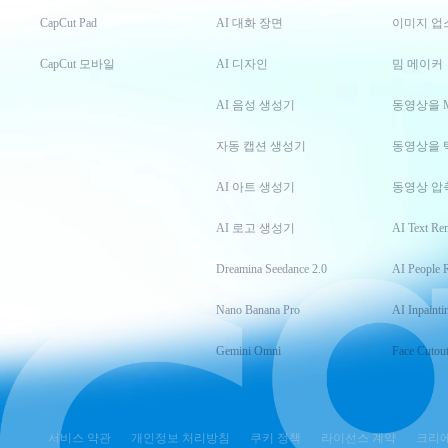
CapCut Pad
AI 대화 장면
이미지 업
CapCut 모바일
AI 디자인
밈 메이커
AI 음성 생성기
동영상을 
자동 캡션 생성기
동영상을 
AI 아트 생성기
동영상 압
AI 로고 생성기
AI Text Re
Dreamina Seedance 2.0
AI People 
Nano Banana Pro
AI Inpainti
Gemini Omni
Face Cutou
서비스 약관
개인정보 처리방침
쿠키 정책
라이선스 계약
크리에