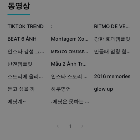
비즈니스 템플릿
동영상
마케팅
보안 센터
텍스트 및 오디오
라이프스타일 및 브이로그
395.6만
139.2만
48.2만
산업 템플릿
TIKTOK TREND
고객 지원 센터
:
RITMO DE VERÃO
자동 캡션
사용자 지정 디자인
19.4만
7.2만
5.4만
BEAT 6 ẢNH
Montagem Xonada
강한 효과템플릿
요약 템플릿
캡션 템플릿
더 보기
공지
4.8만
3만
2.1만
인스타 감성 그자체 템플릿
ᴍᴇxɪᴄᴏ ᴄʀᴜɪsᴇ.242
만들때 엄청 힘들었던 템플릿
음성 인식
CapCut 서비스 약관 정보
1.5만
9.7천
3.2천
반전템플릿
Mẫu 2 Ảnh Trend Vẽ
텍스트에서 음성으로
리소스
Dreamina Seedance 2.0 Launch
2.7천
2.2천
1천
스토리에 올리면 하트폭팔하는 템플릿
인스타 스토리 필수 템플릿 .🫶🏻
2016 memories
튜토리얼 가이드
사용자 지정 음성
870
31
20
듣고 싶을 까
하루명언
glow up
시장 동향
음성 보정
5
1
에딧계~
.에딧은 못하는 듯;
주요 추천
노이즈 제거
템플릿 트렌드 및 팁
1
이미지
더 보기