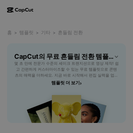
AI로 만들기
기능
정보
CapCut 데스크톱
홈
소셜 미디어 템플릿
템플릿
기타
흔들림 전환
>
>
>
AI 디자인
AI 도구
커뮤니티
CapCut 온라인
홀리데이 템플릿
동영상 스튜디오
동영상 에디터 및 생성기
CapCut의 무료 흔들림 전환 템플릿
CapCut Pad
더 보기
이니셔티브
몇 초 만에 전문가 수준의 셰이크 트랜지션으로 영상 제작! 쉽
AI 동영상 생성기
이미지 에디터 및 생성기
CapCut 모바일
고 간편하게 커스터마이즈할 수 있는 무료 템플릿으로 콘텐
제휴 사용자
츠의 매력을 더하세요. 지금 바로 시작해서 편집 실력을 업그
AI 이미지 생성기
음성 생성기 및 에디터
Dreamina AI
레이드하세요!
템플릿 더 보기
›
캘린더 템플릿
개척자 프로그램
AI 이미지 보정기
더 보기
Pippit AI
기념일 템플릿
크리에이티브 파트너 프로그램
Dreamina Seedance 2.5
CapCut 크리에이티브 캠퍼스
사용 사례
Nano Banana Pro
효과 템플릿
소셜 미디어
Gemini Omni
도움말