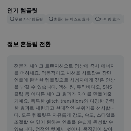
이미지 배경 삭제
인기 템플릿
이미지 병합
무료 자막 템플릿
흔들리는 텍스트 효과
타이핑 효과
이미지 보정기
이미지 비율 조정
정보 흔들림 전환
온라인 사진 에디터
밈 생성기
전문가 셰이크 트랜지션으로 영상에 즉시 에너지
를 더하세요. 역동적이고 시선을 사로잡는 장면 
AI Text Remover
연출에 완벽한 템플릿으로 시청자에게 깊은 인상
을 남길 수 있습니다. 액션 씬, 뮤직비디오, SNS 
AI People Remover
클립 등 어디든 셰이크 효과가 차이를 만들어줄 
거예요. 독특한 glitch_transitions와 다양한 강력
AI Inpainting
한 효과로 세련되고 현대적인 분위기를 선사합니
Face Cutout
다. 모든 템플릿은 자유롭게 강도, 속도, 스타일을 
조절할 수 있어 원하는 연출을 손쉽게 완성할 수 
있습니다. 정적인 컷에서 벗어나, 움직임이 살아