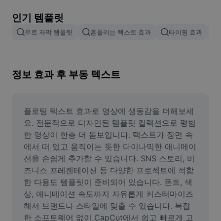
이미지 배경 삭제
인기 템플릿
이미지 병합
무료 자막 템플릿
흔들리는 텍스트 효과
타이핑 효과
이미지 보정기
이미지 비율 조정
정보 효과 후 부동 텍스트
온라인 사진 에디터
밈 생성기
플로팅 텍스트 효과로 영상에 생동감을 더해보세
요. 전문적으로 디자인된 템플릿 컬렉션으로 평범
AI Text Remover
한 영상이 한층 더 돋보입니다. 텍스트가 장면 속
에서 떠 있고 움직이는 듯한 다이나믹한 애니메이
AI People Remover
션을 손쉽게 추가할 수 있습니다. SNS 스토리, 비
즈니스 프레젠테이션 등 다양한 프로젝트에 적합
AI Inpainting
한 다용도 템플릿이 준비되어 있습니다. 폰트, 색
Face Cutout
상, 애니메이션 속도까지 자유롭게 커스터마이즈
해서 브랜드나 스타일에 맞출 수 있습니다. 복잡
한 소프트웨어 없이 CapCut에서 쉽고 빠르게 고