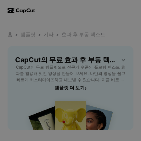
AI로 만들기
기능
정보
CapCut 데스크톱
홈
소셜 미디어 템플릿
템플릿
기타
효과 후 부동 텍스트
>
>
>
AI 디자인
AI 도구
커뮤니티
CapCut 온라인
홀리데이 템플릿
동영상 스튜디오
동영상 에디터 및 생성기
CapCut의 무료 효과 후 부동 텍스트 템플릿
CapCut Pad
더 보기
이니셔티브
CapCut의 무료 템플릿으로 전문가 수준의 플로팅 텍스트 효
AI 동영상 생성기
이미지 에디터 및 생성기
CapCut 모바일
과를 활용해 멋진 영상을 만들어 보세요. 나만의 영상을 쉽고
제휴 사용자
빠르게 커스터마이즈하고 내보낼 수 있습니다. 지금 바로 사
AI 이미지 생성기
음성 생성기 및 에디터
Dreamina AI
용해 보세요!
템플릿 더 보기
›
캘린더 템플릿
개척자 프로그램
AI 이미지 보정기
더 보기
Pippit AI
기념일 템플릿
크리에이티브 파트너 프로그램
Dreamina Seedance 2.5
CapCut 크리에이티브 캠퍼스
사용 사례
Nano Banana Pro
효과 템플릿
소셜 미디어
Gemini Omni
도움말