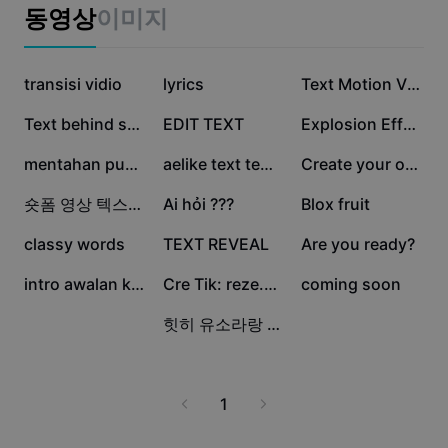
비즈니스 템플릿
동영상
이미지
마케팅
보안 센터
텍스트 및 오디오
라이프스타일 및 브이로그
7.9만
7.8만
7.1만
산업 템플릿
transisi vidio
고객 지원 센터
lyrics
Text Motion Video JJ
자동 캡션
사용자 지정 디자인
4.3만
2.2만
1.8만
Text behind subject
EDIT TEXT
Explosion Effect
요약 템플릿
캡션 템플릿
더 보기
공지
1.5만
1.1만
9.7천
mentahan push up!
aelike text template
Create your own edit
음성 인식
CapCut 서비스 약관 정보
6.5천
5.5천
3.1천
숏폼 영상 텍스트효과
Ai hỏi ???
Blox fruit
텍스트에서 음성으로
리소스
Dreamina Seedance 2.0 Launch
2.3천
2.3천
1.7천
classy words
TEXT REVEAL
Are you ready?
튜토리얼 가이드
사용자 지정 음성
1.2천
903
527
intro awalan kece
Cre Tik: reze.0610
coming soon
시장 동향
음성 보정
36
3
힛히 유소라랑 오백일!!
주요 추천
노이즈 제거
템플릿 트렌드 및 팁
1
이미지
더 보기