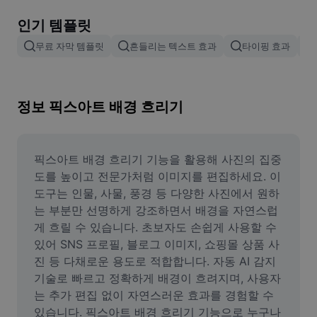
이미지 배경 삭제
인기 템플릿
이미지 병합
무료 자막 템플릿
흔들리는 텍스트 효과
타이핑 효과
이미지 보정기
이미지 비율 조정
정보 픽스아트 배경 흐리기
온라인 사진 에디터
밈 생성기
픽스아트 배경 흐리기 기능을 활용해 사진의 집중
도를 높이고 전문가처럼 이미지를 편집하세요. 이 
AI Text Remover
도구는 인물, 사물, 풍경 등 다양한 사진에서 원하
는 부분만 선명하게 강조하면서 배경을 자연스럽
AI People Remover
게 흐릴 수 있습니다. 초보자도 손쉽게 사용할 수 
있어 SNS 프로필, 블로그 이미지, 쇼핑몰 상품 사
AI Inpainting
진 등 다채로운 용도로 적합합니다. 자동 AI 감지 
Face Cutout
기술로 빠르고 정확하게 배경이 흐려지며, 사용자
는 추가 편집 없이 자연스러운 효과를 경험할 수 
있습니다. 픽스아트 배경 흐리기 기능으로 누구나 