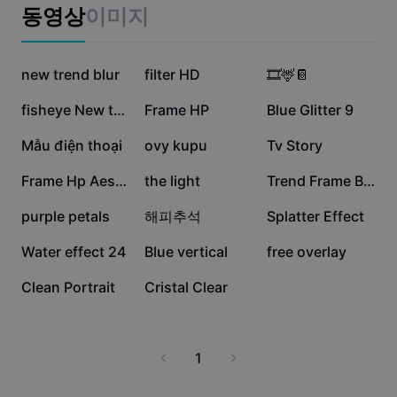
비즈니스 템플릿
동영상
이미지
마케팅
보안 센터
텍스트 및 오디오
라이프스타일 및 브이로그
17.5만
12만
10.3만
산업 템플릿
new trend blur
고객 지원 센터
filter HD
🎞️🦌📔
자동 캡션
사용자 지정 디자인
8.8만
6.7만
6.2만
fisheye New trand
Frame HP
Blue Glitter 9
요약 템플릿
캡션 템플릿
더 보기
공지
5.8만
4.4만
2.5만
Mẫu điện thoại
ovy kupu
Tv Story
음성 인식
CapCut 서비스 약관 정보
9.3천
7천
6.3천
Frame Hp Aesthetic
the light
Trend Frame Bulat
텍스트에서 음성으로
리소스
Dreamina Seedance 2.0 Launch
6.3천
3.1천
2.5천
purple petals
해피추석
Splatter Effect
튜토리얼 가이드
사용자 지정 음성
1.8천
1천
535
Water effect 24
Blue vertical
free overlay
시장 동향
음성 보정
497
67
Clean Portrait
Cristal Clear
주요 추천
노이즈 제거
템플릿 트렌드 및 팁
1
이미지
더 보기