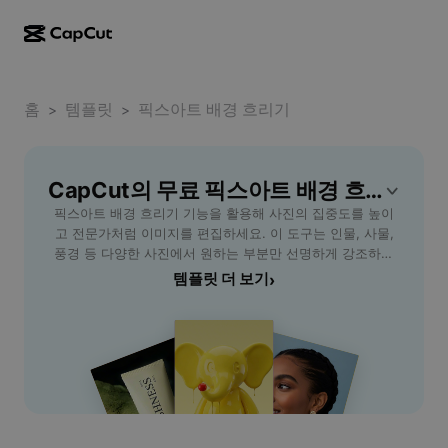
AI로 만들기
기능
정보
CapCut 데스크톱
홈
소셜 미디어 템플릿
템플릿
픽스아트 배경 흐리기
>
>
AI 디자인
AI 도구
커뮤니티
CapCut 온라인
홀리데이 템플릿
동영상 스튜디오
동영상 에디터 및 생성기
CapCut의 무료 픽스아트 배경 흐리기 템플릿
CapCut Pad
더 보기
이니셔티브
픽스아트 배경 흐리기 기능을 활용해 사진의 집중도를 높이
AI 동영상 생성기
이미지 에디터 및 생성기
CapCut 모바일
고 전문가처럼 이미지를 편집하세요. 이 도구는 인물, 사물,
제휴 사용자
풍경 등 다양한 사진에서 원하는 부분만 선명하게 강조하면
AI 이미지 생성기
음성 생성기 및 에디터
Dreamina AI
서 배경을 자연스럽게 흐릴 수 있습니다. 초보자도 손쉽게 사
템플릿 더 보기
›
캘린더 템플릿
개척자 프로그램
용할 수 있어 SNS 프로필, 블로그 이미지, 쇼핑몰 상품 사진
AI 이미지 보정기
더 보기
Pippit AI
등 다채로운 용도로 적합합니다. 자동 AI 감지 기술로 빠르고
기념일 템플릿
정확하게 배경이 흐려지며, 사용자는 추가 편집 없이 자연스
크리에이티브 파트너 프로그램
Dreamina Seedance 2.5
러운 효과를 경험할 수 있습니다. 픽스아트 배경 흐리기 기능
으로 누구나 특별한 이미지를 완성해보세요. CapCut - AI
CapCut 크리에이티브 캠퍼스
사용 사례
Nano Banana Pro
Tools로 더 편리하게, 더 전문가답게 사진을 연출하세요.
효과 템플릿
소셜 미디어
Gemini Omni
도움말